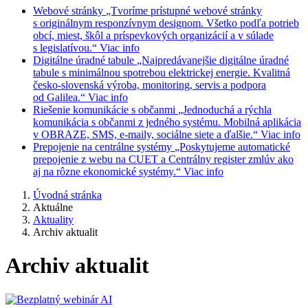
Webové stránky
„Tvoríme prístupné webové stránky
s originálnym responzívnym designom. Všetko podľa potrieb
obcí, miest, škôl a príspevkových organizácií a v súlade
s legislatívou.“
Viac info
Digitálne úradné tabule
„Najpredávanejšie digitálne úradné
tabule s minimálnou spotrebou elektrickej energie. Kvalitná
česko-slovenská výroba, monitoring, servis a podpora
od Galilea.“
Viac info
Riešenie komunikácie s občanmi
„Jednoduchá a rýchla
komunikácia s občanmi z jedného systému. Mobilná aplikácia
v OBRAZE, SMS, e-maily, sociálne siete a ďalšie.“
Viac info
Prepojenie na centrálne systémy
„Poskytujeme automatické
prepojenie z webu na CUET a Centrálny register zmlúv ako
aj na rôzne ekonomické systémy.“
Viac info
Úvodná stránka
Aktuálne
Aktuality
Archiv aktualit
Archiv aktualit