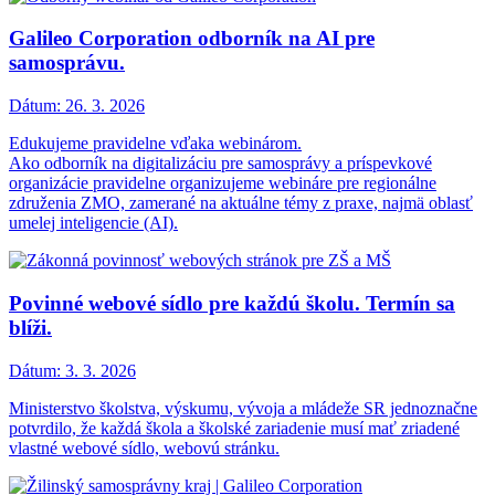
Galileo Corporation odborník na AI pre
samosprávu.
Dátum:
26. 3. 2026
Edukujeme pravidelne vďaka webinárom.
Ako odborník na digitalizáciu pre samosprávy a príspevkové
organizácie pravidelne organizujeme webináre pre regionálne
združenia ZMO, zamerané na aktuálne témy z praxe, najmä oblasť
umelej inteligencie (AI).
Povinné webové sídlo pre každú školu. Termín sa
blíži.
Dátum:
3. 3. 2026
Ministerstvo školstva, výskumu, vývoja a mládeže SR jednoznačne
potvrdilo, že každá škola a školské zariadenie musí mať zriadené
vlastné webové sídlo, webovú stránku.