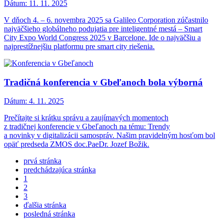
Dátum:
11. 11. 2025
V dňoch 4. – 6. novembra 2025 sa Galileo Corporation zúčastnilo
najväčšieho globálneho podujatia pre inteligentné mestá – Smart
City Expo World Congress 2025 v Barcelone. Ide o najväčšiu a
najprestížnejšiu platformu pre smart city riešenia.
Tradičná konferencia v Gbeľanoch bola výborná
Dátum:
4. 11. 2025
Prečítajte si krátku správu a zaujímavých momentoch
z tradičnej konferencie v Gbeľanoch na tému: Trendy
a novinky v digitalizácii samospráv. Našim pravidelným hosťom bol
opäť predseda ZMOS doc.PaeDr. Jozef Božik.
prvá stránka
predchádzajúca stránka
1
2
3
ďalšia stránka
posledná stránka