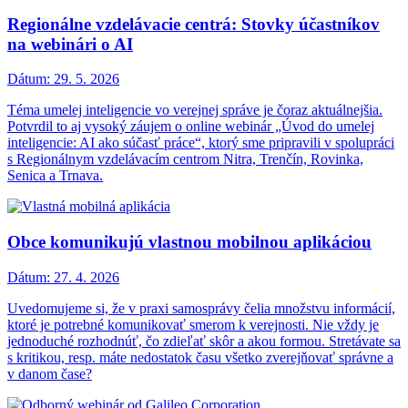
Regionálne vzdelávacie centrá: Stovky účastníkov
na webinári o AI
Dátum:
29. 5. 2026
Téma umelej inteligencie vo verejnej správe je čoraz aktuálnejšia.
Potvrdil to aj vysoký záujem o online webinár „Úvod do umelej
inteligencie: AI ako súčasť práce“, ktorý sme pripravili v spolupráci
s Regionálnym vzdelávacím centrom Nitra, Trenčín, Rovinka,
Senica a Trnava.
Obce komunikujú vlastnou mobilnou aplikáciou
Dátum:
27. 4. 2026
Uvedomujeme si, že v praxi samosprávy čelia množstvu informácií,
ktoré je potrebné komunikovať smerom k verejnosti. Nie vždy je
jednoduché rozhodnúť, čo zdieľať skôr a akou formou. Stretávate sa
s kritikou, resp. máte nedostatok času všetko zverejňovať správne a
v danom čase?