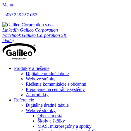
Menu
+420 226 257 057
LinkedIn Galileo Corporation
Facebook Galileo Corporation SK
hladej
Produkty a riešenie
Digitálne úradné tabule
Webové stránky
Riešenie komunikácie s občanmi
Prepojenie na centrálne systémy
AI produkty
Referencie
Digitálne úradné tabule
Webové stránky
Obce a mestá
Školy a škôlky
MAS, mikroregióny a spolky