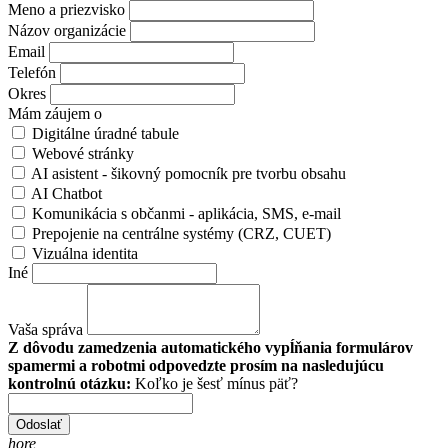
Meno a priezvisko
Názov organizácie
Email
Telefón
Okres
Mám záujem o
Digitálne úradné tabule
Webové stránky
AI asistent - šikovný pomocník pre tvorbu obsahu
AI Chatbot
Komunikácia s občanmi - aplikácia, SMS, e-mail
Prepojenie na centrálne systémy (CRZ, CUET)
Vizuálna identita
Iné
Vaša správa
Z dôvodu zamedzenia automatického vypĺňania formulárov
spamermi a robotmi odpovedzte prosím na nasledujúcu
kontrolnú otázku:
Koľko je šesť mínus päť?
Odoslať
hore