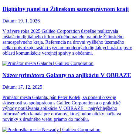
Digitálny panel na Žilinskom samosprávnom kraji
Dátum:
19. 1. 2026
V závere roka 2025 Galileo Corporation úspešne realizovala
inštaláciu digitálneho informačného panelu, na pôde Žilinského
samosprávneho kraja. Referencia na úrovni vyššieho územného
celku potvrdzuje rastúci význam moderných digitálnych nástrojov v
oblasti komunikácie verejnej správy s občanmi.
Názor primátora Galanty na aplikáciu V OBRAZE
Dátum:
17. 12. 2025
Primátor mesta Galanta, pán Peter Kolek, sa podelil o svoje
skúsenosti so spoluprácou s Galileo Corporation a o praktické
výhody používania aplikácie V OBRAZE – najrýchlejšieho
informačného kanála pre občanov, ktorý automaticky načítava
novinky z úradného webu priamo do mobilu.