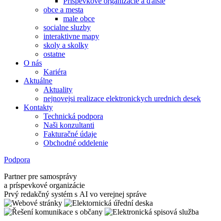
Príspevkové organizácie a ďalšie
obce a mesta
male obce
socialne sluzby
interaktivne mapy
skoly a skolky
ostatne
O nás
Kariéra
Aktuálne
Aktuality
nejnovejsi realizace elektronickych urednich desek
Kontakty
Technická podpora
Naši konzultanti
Fakturačné údaje
Obchodné oddelenie
Podpora
Partner pre samosprávy
a príspevkové organizácie
Prvý redakčný systém s AI vo verejnej správe