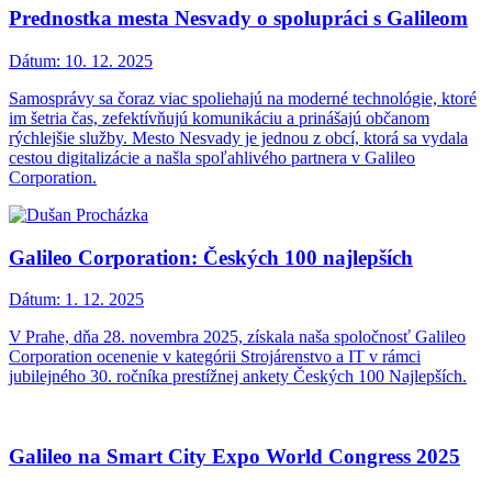
Prednostka mesta Nesvady o spolupráci s Galileom
Dátum:
10. 12. 2025
Samosprávy sa čoraz viac spoliehajú na moderné technológie, ktoré
im šetria čas, zefektívňujú komunikáciu a prinášajú občanom
rýchlejšie služby. Mesto Nesvady je jednou z obcí, ktorá sa vydala
cestou digitalizácie a našla spoľahlivého partnera v Galileo
Corporation.
Galileo Corporation: Českých 100 najlepších
Dátum:
1. 12. 2025
V Prahe, dňa 28. novembra 2025, získala naša spoločnosť Galileo
Corporation ocenenie v kategórii Strojárenstvo a IT v rámci
jubilejného 30. ročníka prestížnej ankety Českých 100 Najlepších.
Galileo na Smart City Expo World Congress 2025