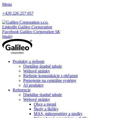
Menu
+420 226 257 057
LinkedIn Galileo Corporation
Facebook Galileo Corporation SK
hladej
Produkty a riešenie
Digitálne úradné tabule
Webové stránky
Riešenie komunikácie s občanmi
Prepojenie na centrálne systémy
AI produkty
Referencie
Digitálne úradné tabule
Webové stránky
Obce a mestá
Školy a škôlky
MAS, mikroregióny a spolky