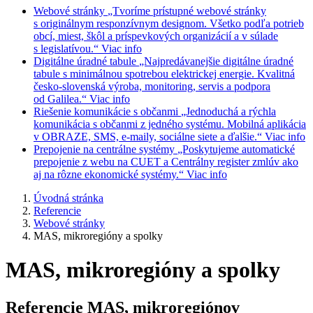
Webové stránky
„Tvoríme prístupné webové stránky
s originálnym responzívnym designom. Všetko podľa potrieb
obcí, miest, škôl a príspevkových organizácií a v súlade
s legislatívou.“
Viac info
Digitálne úradné tabule
„Najpredávanejšie digitálne úradné
tabule s minimálnou spotrebou elektrickej energie. Kvalitná
česko-slovenská výroba, monitoring, servis a podpora
od Galilea.“
Viac info
Riešenie komunikácie s občanmi
„Jednoduchá a rýchla
komunikácia s občanmi z jedného systému. Mobilná aplikácia
v OBRAZE, SMS, e-maily, sociálne siete a ďalšie.“
Viac info
Prepojenie na centrálne systémy
„Poskytujeme automatické
prepojenie z webu na CUET a Centrálny register zmlúv ako
aj na rôzne ekonomické systémy.“
Viac info
Úvodná stránka
Referencie
Webové stránky
MAS, mikroregióny a spolky
MAS, mikroregióny a spolky
Referencie MAS, mikroregiónov