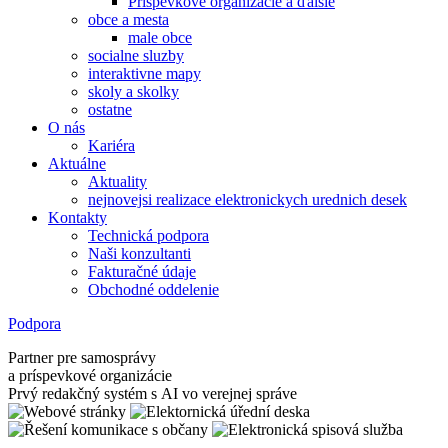
Príspevkové organizácie a ďalšie
obce a mesta
male obce
socialne sluzby
interaktivne mapy
skoly a skolky
ostatne
O nás
Kariéra
Aktuálne
Aktuality
nejnovejsi realizace elektronickych urednich desek
Kontakty
Technická podpora
Naši konzultanti
Fakturačné údaje
Obchodné oddelenie
Podpora
Partner pre samosprávy
a príspevkové organizácie
Prvý redakčný systém s AI vo verejnej správe