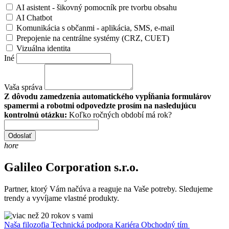
AI asistent - šikovný pomocník pre tvorbu obsahu
AI Chatbot
Komunikácia s občanmi - aplikácia, SMS, e-mail
Prepojenie na centrálne systémy (CRZ, CUET)
Vizuálna identita
Iné
Vaša správa
Z dôvodu zamedzenia automatického vypĺňania formulárov
spamermi a robotmi odpovedzte prosím na nasledujúcu
kontrolnú otázku:
Koľko ročných období má rok?
Odoslať
hore
Galileo Corporation s.r.o.
Partner, ktorý Vám načúva a reaguje na Vaše potreby. Sledujeme
trendy a vyvíjame vlastné produkty.
Naša filozofia
Technická podpora
Kariéra
Obchodný tím