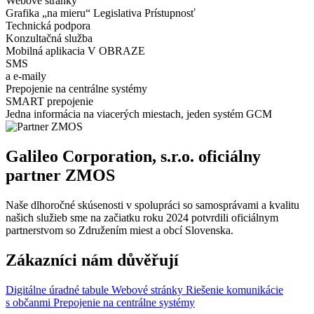
Webové stránky
Grafika „na mieru“ Legislativa Prístupnosť
Technická podpora
Konzultačná služba
Mobilná aplikacia V OBRAZE
SMS
a e-maily
Prepojenie na centrálne systémy
SMART prepojenie
Jedna informácia na viacerých miestach, jeden systém GCM
Galileo Corporation, s.r.o. oficiálny
partner ZMOS
Naše dlhoročné skúsenosti v spolupráci so samosprávami a kvalitu
našich služieb sme na začiatku roku 2024 potvrdili oficiálnym
partnerstvom so Združením miest a obcí Slovenska.
Zákazníci nám důvěřují
Digitálne úradné tabule
Webové stránky
Riešenie komunikácie
s občanmi
Prepojenie na centrálne systémy