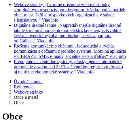
Webové stránky
„Tvoríme prístupné webové stránky
s originálnym responzívnym designom. Všetko podľa potrieb
obcí, miest, škôl a príspevkových organizácií a v súlade
s legislatívou.“
Viac info
Digitálne úradné tabule
„Najpredávanejšie digitálne úradné
tabule s minimálnou spotrebou elektrickej energie. Kvalitná
česko-slovenská výroba, monitoring, servis a podpora
od Galilea.“
Viac info
Riešenie komunikácie s občanmi
„Jednoduchá a rýchla
komunikácia s občanmi z jedného systému. Mobilná aplikácia
v OBRAZE, SMS, e-maily, sociálne siete a ďalšie.“
Viac info
Prepojenie na centrálne systémy
„Poskytujeme automatické
prepojenie z webu na CUET a Centrálny register zmlúv ako
aj na rôzne ekonomické systémy.“
Viac info
Úvodná stránka
Referencie
Webové stránky
Obce a mestá
Obce
Obce