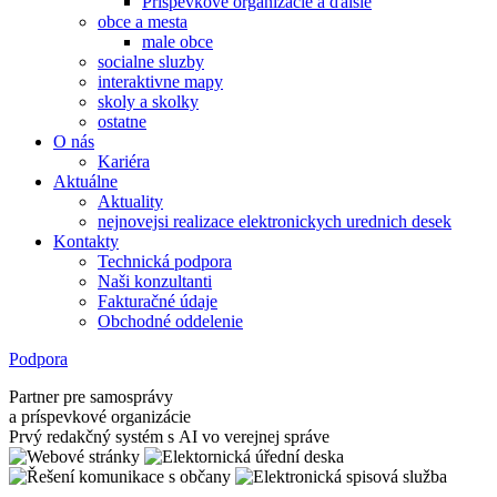
Príspevkové organizácie a ďalšie
obce a mesta
male obce
socialne sluzby
interaktivne mapy
skoly a skolky
ostatne
O nás
Kariéra
Aktuálne
Aktuality
nejnovejsi realizace elektronickych urednich desek
Kontakty
Technická podpora
Naši konzultanti
Fakturačné údaje
Obchodné oddelenie
Podpora
Partner pre samosprávy
a príspevkové organizácie
Prvý redakčný systém s AI vo verejnej správe