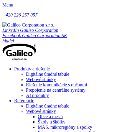
Menu
+420 226 257 057
LinkedIn Galileo Corporation
Facebook Galileo Corporation SK
hladej
Produkty a riešenie
Digitálne úradné tabule
Webové stránky
Riešenie komunikácie s občanmi
Prepojenie na centrálne systémy
AI produkty
Referencie
Digitálne úradné tabule
Webové stránky
Obce a mestá
Školy a škôlky
MAS, mikroregióny a spolky