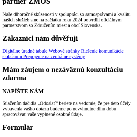
partner ZMOS
Naše dlhoročné skúsenosti v spolupráci so samosprávami a kvalitu
našich služieb sme na začiatku roku 2024 potvrdili oficiálnym
partnerstvom so Združením miest a obcí Slovenska.
Zákazníci nám důvěřují
Digitálne úradné tabule
Webové stránky
Riešenie komunikácie
s občanmi
Prepojenie na centrálne systémy
Mám záujem o nezáväznú konzultáciu
zdarma
NAPÍŠTE NÁM
Stlačením tlačidla „Odoslať“ beriete na vedomie, že pre tieto účely
vybavenia vášho dotazu budeme po nevyhnutne dlhú dobu
spracovávať vaše vyplnené osobné údaje.
Formulár