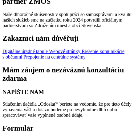
partner ZMOS
Naše dlhoročné skúsenosti v spolupráci so samosprávami a kvalitu
našich služieb sme na začiatku roku 2024 potvrdili oficiálnym
partnerstvom so Združením miest a obcí Slovenska.
Zákazníci nám důvěřují
Digitálne úradné tabule
Webové stránky
Riešenie komunikácie
s občanmi
Prepojenie na centrálne systémy
Mám záujem o nezáväznú konzultáciu
zdarma
NAPÍŠTE NÁM
Stlačením tlačidla „Odoslať“ beriete na vedomie, že pre tieto účely
vybavenia vášho dotazu budeme po nevyhnutne dlhú dobu
spracovávať vaše vyplnené osobné údaje.
Formulár