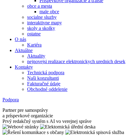
Príspevkové organizácie a ďalšie
obce a mesta
male obce
socialne sluzby
interaktivne mapy
skoly a skolky
ostatne
O nás
Kariéra
Aktuálne
Aktuality
nejnovejsi realizace elektronickych urednich desek
Kontakty
Technická podpora
Naši konzultanti
Fakturačné údaje
Obchodné oddelenie
Podpora
Partner pre samosprávy
a príspevkové organizácie
Prvý redakčný systém s AI vo verejnej správe