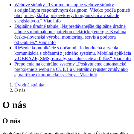
Webové stránky
„Tvoríme prístupné webové stránky
s originálnym responzívnym designom. Všetko podľa potrieb
obcí, miest, škôl a príspevkových organizácií a v súlade
s legislatívou.“
Viac info
Digitálne úradné tabule
„Najpredávanejšie digitálne úradné
tabule s minimálnou spotrebou elektrickej energie. Kvalitná
česko-slovenská výroba, monitoring, servis a podpora
od Galilea.“
Viac info
Riešenie komunikácie s občanmi
„Jednoduchá a rýchla
komunikácia s občanmi z jedného systému. Mobilná aplikácia
v OBRAZE, SMS, e-maily, sociálne siete a ďalšie.“
Viac info
Prepojenie na centrálne systémy
„Poskytujeme automatické
prepojenie z webu na CUET a Centrálny register zmlúv ako
aj na rôzne ekonomické systémy.“
Viac info
Úvodná stránka
O nás
O nás
O nás
Spoločnosť Galileo Corporation pôsobí na trhu v Českej republike