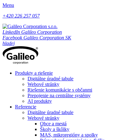
Menu
+420 226 257 057
LinkedIn Galileo Corporation
Facebook Galileo Corporation SK
hladej
Produkty a riešenie
Digitálne úradné tabule
Webové stránky
Riešenie komunikácie s občanmi
Prepojenie na centrálne systémy
AI produkty
Referencie
Digitálne úradné tabule
Webové stránky
Obce a mestá
Školy a škôlky
MAS, mikroregióny a spolky