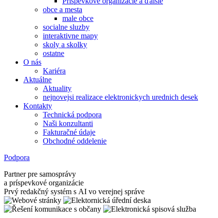
Príspevkové organizácie a ďalšie
obce a mesta
male obce
socialne sluzby
interaktivne mapy
skoly a skolky
ostatne
O nás
Kariéra
Aktuálne
Aktuality
nejnovejsi realizace elektronickych urednich desek
Kontakty
Technická podpora
Naši konzultanti
Fakturačné údaje
Obchodné oddelenie
Podpora
Partner pre samosprávy
a príspevkové organizácie
Prvý redakčný systém s AI vo verejnej správe