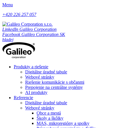
Menu
+420 226 257 057
LinkedIn Galileo Corporation
Facebook Galileo Corporation SK
hladej
Produkty a riešenie
Digitálne úradné tabule
Webové stránky
Riešenie komunikácie s občanmi
Prepojenie na centrálne systémy
AI produkty
Referencie
Digitálne úradné tabule
Webové stránky
Obce a mestá
Školy a škôlky
MAS, mikroregióny a spolky