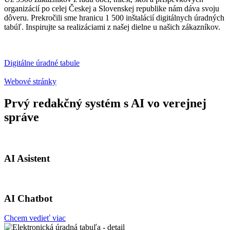
organizácií po celej Českej a Slovenskej republike nám dáva svoju
dôveru. Prekročili sme hranicu 1 500 inštalácií digitálnych úradných
tabúľ. Inspirujte sa realizáciami z našej dielne u našich zákazníkov.
Digitálne úradné tabule
Webové stránky
Prvý redakčný systém s AI vo verejnej
správe
AI Asistent
AI Chatbot
Chcem vedieť viac