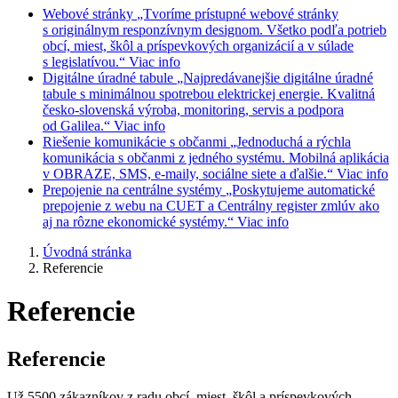
Webové stránky
„Tvoríme prístupné webové stránky
s originálnym responzívnym designom. Všetko podľa potrieb
obcí, miest, škôl a príspevkových organizácií a v súlade
s legislatívou.“
Viac info
Digitálne úradné tabule
„Najpredávanejšie digitálne úradné
tabule s minimálnou spotrebou elektrickej energie. Kvalitná
česko-slovenská výroba, monitoring, servis a podpora
od Galilea.“
Viac info
Riešenie komunikácie s občanmi
„Jednoduchá a rýchla
komunikácia s občanmi z jedného systému. Mobilná aplikácia
v OBRAZE, SMS, e-maily, sociálne siete a ďalšie.“
Viac info
Prepojenie na centrálne systémy
„Poskytujeme automatické
prepojenie z webu na CUET a Centrálny register zmlúv ako
aj na rôzne ekonomické systémy.“
Viac info
Úvodná stránka
Referencie
Referencie
Referencie
Už 5500 zákazníkov z radu obcí, miest, škôl a príspevkových