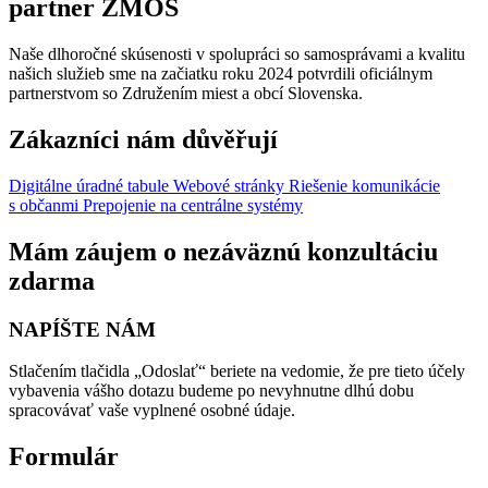
partner ZMOS
Naše dlhoročné skúsenosti v spolupráci so samosprávami a kvalitu
našich služieb sme na začiatku roku 2024 potvrdili oficiálnym
partnerstvom so Združením miest a obcí Slovenska.
Zákazníci nám důvěřují
Digitálne úradné tabule
Webové stránky
Riešenie komunikácie
s občanmi
Prepojenie na centrálne systémy
Mám záujem o nezáväznú konzultáciu
zdarma
NAPÍŠTE NÁM
Stlačením tlačidla „Odoslať“ beriete na vedomie, že pre tieto účely
vybavenia vášho dotazu budeme po nevyhnutne dlhú dobu
spracovávať vaše vyplnené osobné údaje.
Formulár