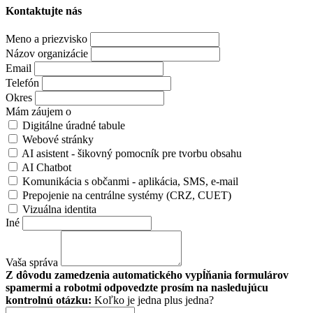
Kontaktujte nás
Meno a priezvisko
Názov organizácie
Email
Telefón
Okres
Mám záujem o
Digitálne úradné tabule
Webové stránky
AI asistent - šikovný pomocník pre tvorbu obsahu
AI Chatbot
Komunikácia s občanmi - aplikácia, SMS, e-mail
Prepojenie na centrálne systémy (CRZ, CUET)
Vizuálna identita
Iné
Vaša správa
Z dôvodu zamedzenia automatického vypĺňania formulárov
spamermi a robotmi odpovedzte prosím na nasledujúcu
kontrolnú otázku:
Koľko je jedna plus jedna?