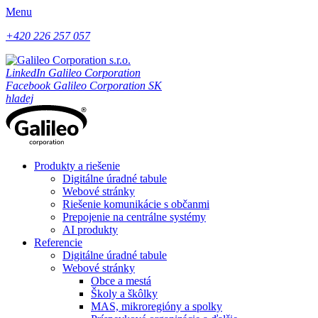
Menu
+420 226 257 057
LinkedIn Galileo Corporation
Facebook Galileo Corporation SK
hladej
Produkty a riešenie
Digitálne úradné tabule
Webové stránky
Riešenie komunikácie s občanmi
Prepojenie na centrálne systémy
AI produkty
Referencie
Digitálne úradné tabule
Webové stránky
Obce a mestá
Školy a škôlky
MAS, mikroregióny a spolky