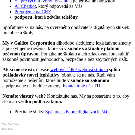
AI pre rýchlu tvorbu obsahu
a generovanie obrázkov
AI Chatbot
, ktorý odpovedá za Vás
Prepojenie na CRZ
podporu, ktorá zdvíha telefóny
Spoľahnite sa na nás, na overeného dodávateľa digitálnych služieb
pre obce a školy.
My v Galileo Corporation
dlhodobo sledujeme legislatívne zmeny
a poskytujeme riešenia, ktoré sú
v súlade s aktuálne platnou
právnou úpravou
. Pomáhame školám a ich zriaďovateľom splniť
zákonné povinnosti jednoducho, bezpečne a bez zbytočných rizík.
Ak si nie ste istí
, či vaše
webové sídlo/ webová stránka
spĺňa
požiadavky novej legislatívy
, obráťte sa na nás. Radi vám
pomôžeme s riešením, ktoré bude
v súlade so zákonom
a pripravené na budúce zmeny.
Kontaktujte nás TU.
Nemáte vlastný web?
Kontaktujte nás. My sa postaráme o to, aby
ste mali
všetko podľa zákona.
Prečítajte si tiež
Spájame sily pre digitalizáciu škôl