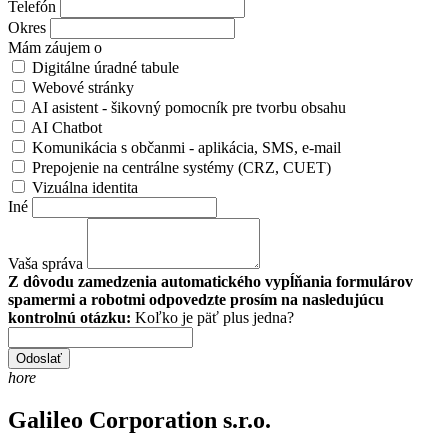
Telefón
Okres
Mám záujem o
Digitálne úradné tabule
Webové stránky
AI asistent - šikovný pomocník pre tvorbu obsahu
AI Chatbot
Komunikácia s občanmi - aplikácia, SMS, e-mail
Prepojenie na centrálne systémy (CRZ, CUET)
Vizuálna identita
Iné
Vaša správa
Z dôvodu zamedzenia automatického vypĺňania formulárov
spamermi a robotmi odpovedzte prosím na nasledujúcu
kontrolnú otázku:
Koľko je päť plus jedna?
Odoslať
hore
Galileo Corporation s.r.o.