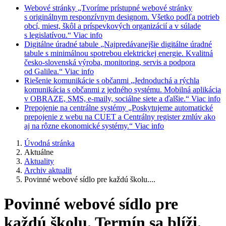
Webové stránky
„Tvoríme prístupné webové stránky
s originálnym responzívnym designom. Všetko podľa potrieb
obcí, miest, škôl a príspevkových organizácií a v súlade
s legislatívou.“
Viac info
Digitálne úradné tabule
„Najpredávanejšie digitálne úradné
tabule s minimálnou spotrebou elektrickej energie. Kvalitná
česko-slovenská výroba, monitoring, servis a podpora
od Galilea.“
Viac info
Riešenie komunikácie s občanmi
„Jednoduchá a rýchla
komunikácia s občanmi z jedného systému. Mobilná aplikácia
v OBRAZE, SMS, e-maily, sociálne siete a ďalšie.“
Viac info
Prepojenie na centrálne systémy
„Poskytujeme automatické
prepojenie z webu na CUET a Centrálny register zmlúv ako
aj na rôzne ekonomické systémy.“
Viac info
Úvodná stránka
Aktuálne
Aktuality
Archiv aktualit
Povinné webové sídlo pre každú školu....
Povinné webové sídlo pre
každú školu. Termín sa blíži.