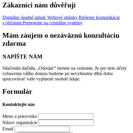
Zákazníci nám důvěřují
Digitálne úradné tabule
Webové stránky
Riešenie komunikácie
s občanmi
Prepojenie na centrálne systémy
Mám záujem o nezáväznú konzultáciu
zdarma
NAPÍŠTE NÁM
Stlačením tlačidla „Odoslať“ beriete na vedomie, že pre tieto účely
vybavenia vášho dotazu budeme po nevyhnutne dlhú dobu
spracovávať vaše vyplnené osobné údaje.
Formulár
Kontaktujte nás
Meno a priezvisko
Názov organizácie
Email