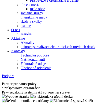
Príspevkové organizácie a ďalšie
obce a mesta
male obce
socialne sluzby
interaktivne mapy
skoly a skolky
ostatne
O nás
Kariéra
Aktuálne
Aktuality
nejnovejsi realizace elektronickych urednich desek
Kontakty
Technická podpora
Naši konzultanti
Fakturačné údaje
Obchodné oddelenie
Podpora
Partner pre samosprávy
a príspevkové organizácie
Prvý redakčný systém s AI vo verejnej správe