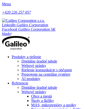
Menu
+420 226 257 057
LinkedIn Galileo Corporation
Facebook Galileo Corporation SK
hladej
Produkty a riešenie
Digitálne úradné tabule
Webové stránky
Riešenie komunikácie s občanmi
Prepojenie na centrálne systémy
AI produkty
Referencie
Digitálne úradné tabule
Webové stránky
Obce a mestá
Školy a škôlky
MAS, mikroregióny a spolky