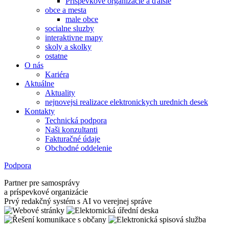
Príspevkové organizácie a ďalšie
obce a mesta
male obce
socialne sluzby
interaktivne mapy
skoly a skolky
ostatne
O nás
Kariéra
Aktuálne
Aktuality
nejnovejsi realizace elektronickych urednich desek
Kontakty
Technická podpora
Naši konzultanti
Fakturačné údaje
Obchodné oddelenie
Podpora
Partner pre samosprávy
a príspevkové organizácie
Prvý redakčný systém s AI vo verejnej správe