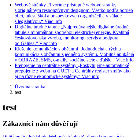
Webové stránky
„Tvoríme prístupné webové stránky
s originálnym responzívnym designom. Všetko podľa potrieb
obcí, miest, škôl a príspevkových organizácií a v súlade
s legislatívou.“
Viac info
Digitálne úradné tabule
„Najpredávanejšie digitálne úradné
tabule s minimálnou spotrebou elektrickej energie. Kvalitná
česko-slovenská výroba, monitoring, servis a podpora
od Galilea.“
Viac info
Riešenie komunikácie s občanmi
„Jednoduchá a rýchla
komunikácia s občanmi z jedného systému. Mobilná aplikácia
v OBRAZE, SMS, e-maily, sociálne siete a ďalšie.“
Viac info
Prepojenie na centrálne systémy
„Poskytujeme automatické
prepojenie z webu na CUET a Centrálny register zmlúv ako
aj na rôzne ekonomické systémy.“
Viac info
Úvodná stránka
test
test
Zákazníci nám důvěřují
Digitálne úradné tabule
Webové stránky
Riešenie komunikácie