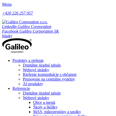
Menu
+420 226 257 057
LinkedIn Galileo Corporation
Facebook Galileo Corporation SK
hladej
Produkty a riešenie
Digitálne úradné tabule
Webové stránky
Riešenie komunikácie s občanmi
Prepojenie na centrálne systémy
AI produkty
Referencie
Digitálne úradné tabule
Webové stránky
Obce a mestá
Školy a škôlky
MAS, mikroregióny a spolky