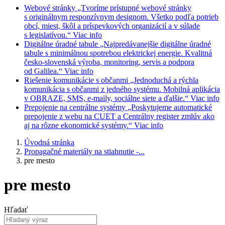
Webové stránky
„Tvoríme prístupné webové stránky
s originálnym responzívnym designom. Všetko podľa potrieb
obcí, miest, škôl a príspevkových organizácií a v súlade
s legislatívou.“
Viac info
Digitálne úradné tabule
„Najpredávanejšie digitálne úradné
tabule s minimálnou spotrebou elektrickej energie. Kvalitná
česko-slovenská výroba, monitoring, servis a podpora
od Galilea.“
Viac info
Riešenie komunikácie s občanmi
„Jednoduchá a rýchla
komunikácia s občanmi z jedného systému. Mobilná aplikácia
v OBRAZE, SMS, e-maily, sociálne siete a ďalšie.“
Viac info
Prepojenie na centrálne systémy
„Poskytujeme automatické
prepojenie z webu na CUET a Centrálny register zmlúv ako
aj na rôzne ekonomické systémy.“
Viac info
Úvodná stránka
Propagačné materiály na stiahnutie -...
pre mesto
pre mesto
Hľadať