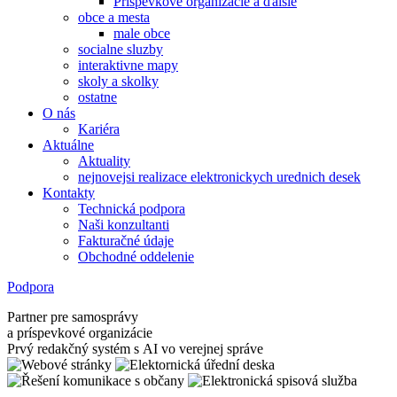
Príspevkové organizácie a ďalšie
obce a mesta
male obce
socialne sluzby
interaktivne mapy
skoly a skolky
ostatne
O nás
Kariéra
Aktuálne
Aktuality
nejnovejsi realizace elektronickych urednich desek
Kontakty
Technická podpora
Naši konzultanti
Fakturačné údaje
Obchodné oddelenie
Podpora
Partner pre samosprávy
a príspevkové organizácie
Prvý redakčný systém s AI vo verejnej správe