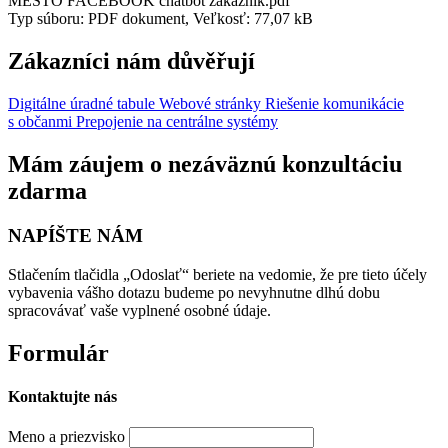
MESTO FACEBOOK chatbot zákazník.pdf
Typ súboru: PDF dokument, Veľkosť: 77,07 kB
Zákazníci nám důvěřují
Digitálne úradné tabule
Webové stránky
Riešenie komunikácie
s občanmi
Prepojenie na centrálne systémy
Mám záujem o nezáväznú konzultáciu
zdarma
NAPÍŠTE NÁM
Stlačením tlačidla „Odoslať“ beriete na vedomie, že pre tieto účely
vybavenia vášho dotazu budeme po nevyhnutne dlhú dobu
spracovávať vaše vyplnené osobné údaje.
Formulár
Kontaktujte nás
Meno a priezvisko