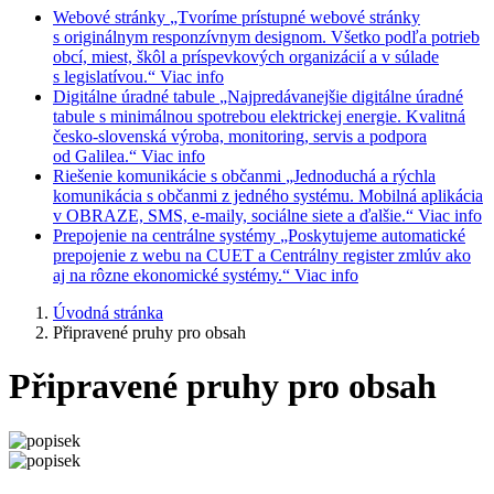
Webové stránky
„Tvoríme prístupné webové stránky
s originálnym responzívnym designom. Všetko podľa potrieb
obcí, miest, škôl a príspevkových organizácií a v súlade
s legislatívou.“
Viac info
Digitálne úradné tabule
„Najpredávanejšie digitálne úradné
tabule s minimálnou spotrebou elektrickej energie. Kvalitná
česko-slovenská výroba, monitoring, servis a podpora
od Galilea.“
Viac info
Riešenie komunikácie s občanmi
„Jednoduchá a rýchla
komunikácia s občanmi z jedného systému. Mobilná aplikácia
v OBRAZE, SMS, e-maily, sociálne siete a ďalšie.“
Viac info
Prepojenie na centrálne systémy
„Poskytujeme automatické
prepojenie z webu na CUET a Centrálny register zmlúv ako
aj na rôzne ekonomické systémy.“
Viac info
Úvodná stránka
Připravené pruhy pro obsah
Připravené pruhy pro obsah