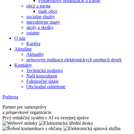
Príspevkové organizácie a ďalšie
obce a mesta
male obce
socialne sluzby
interaktivne mapy
skoly a skolky
ostatne
O nás
Kariéra
Aktuálne
Aktuality
nejnovejsi realizace elektronickych urednich desek
Kontakty
Technická podpora
Naši konzultanti
Fakturačné údaje
Obchodné oddelenie
Podpora
Partner pre samosprávy
a príspevkové organizácie
Prvý redakčný systém s AI vo verejnej správe