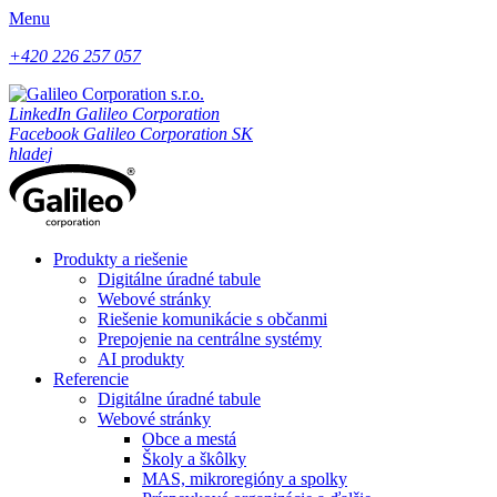
Menu
+420 226 257 057
LinkedIn Galileo Corporation
Facebook Galileo Corporation SK
hladej
Produkty a riešenie
Digitálne úradné tabule
Webové stránky
Riešenie komunikácie s občanmi
Prepojenie na centrálne systémy
AI produkty
Referencie
Digitálne úradné tabule
Webové stránky
Obce a mestá
Školy a škôlky
MAS, mikroregióny a spolky