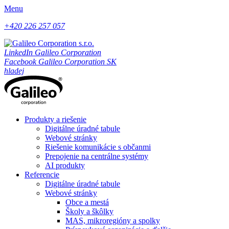
Menu
+420 226 257 057
LinkedIn Galileo Corporation
Facebook Galileo Corporation SK
hladej
Produkty a riešenie
Digitálne úradné tabule
Webové stránky
Riešenie komunikácie s občanmi
Prepojenie na centrálne systémy
AI produkty
Referencie
Digitálne úradné tabule
Webové stránky
Obce a mestá
Školy a škôlky
MAS, mikroregióny a spolky