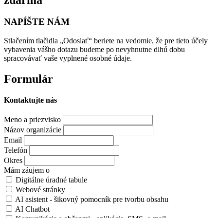
zdarma
NAPÍŠTE NÁM
Stlačením tlačidla „Odoslať“ beriete na vedomie, že pre tieto účely
vybavenia vášho dotazu budeme po nevyhnutne dlhú dobu
spracovávať vaše vyplnené osobné údaje.
Formulár
Kontaktujte nás
Meno a priezvisko
Názov organizácie
Email
Telefón
Okres
Mám záujem o
Digitálne úradné tabule
Webové stránky
AI asistent - šikovný pomocník pre tvorbu obsahu
AI Chatbot