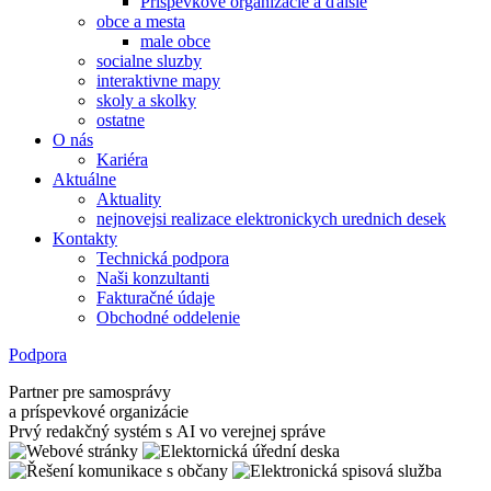
Príspevkové organizácie a ďalšie
obce a mesta
male obce
socialne sluzby
interaktivne mapy
skoly a skolky
ostatne
O nás
Kariéra
Aktuálne
Aktuality
nejnovejsi realizace elektronickych urednich desek
Kontakty
Technická podpora
Naši konzultanti
Fakturačné údaje
Obchodné oddelenie
Podpora
Partner pre samosprávy
a príspevkové organizácie
Prvý redakčný systém s AI vo verejnej správe