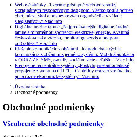
Webové stránky
„Tvoríme prístupné webové stránky
s originálnym responzívnym designom. Všetko podľa potrieb
obcí, miest, škôl a príspevkových organizácií a v súlade
s legislatívou.“
Viac info
Digitálne úradné tabule
„Najpredávanejšie digitálne úradné
tabule s minimálnou spotrebou elektrickej energie. Kvalitná
česko-slovenská výroba, monitoring, servis a podpora
od Galilea.“
Viac info
Riešenie komunikácie s občanmi
„Jednoduchá a rýchla
komunikácia s občanmi z jedného systému. Mobilná aplikácia
v OBRAZE, SMS, e-maily, sociálne siete a ďalšie.“
Viac info
Prepojenie na centrálne systémy
„Poskytujeme automatické
prepojenie z webu na CUET a Centrálny register zmlúv ako
aj na rôzne ekonomické systémy.“
Viac info
Úvodná stránka
Obchodné podmienky
Obchodné podmienky
Všeobecné obchodné podmienky
platné od 15. 5. 2025