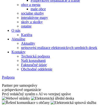
Príspevkové organizácie a ďalšie
obce a mesta
male obce
socialne sluzby
interaktivne mapy
skoly a skolky
ostatne
O nás
Kariéra
Aktuálne
Aktuality
nejnovejsi realizace elektronickych urednich desek
Kontakty
Technická podpora
Naši konzultanti
Fakturačné údaje
Obchodné oddelenie
Podpora
Partner pre samosprávy
a príspevkové organizácie
Prvý redakčný systém s AI vo verejnej správe