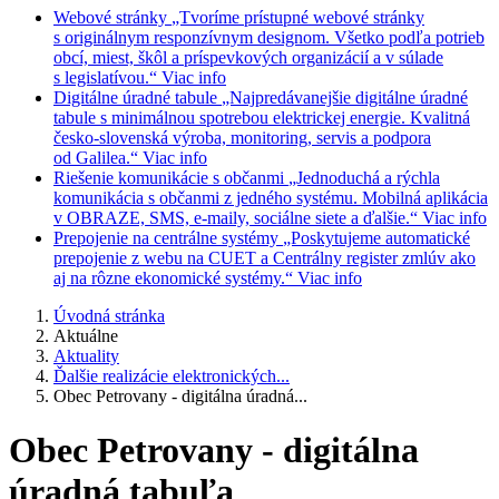
Webové stránky
„Tvoríme prístupné webové stránky
s originálnym responzívnym designom. Všetko podľa potrieb
obcí, miest, škôl a príspevkových organizácií a v súlade
s legislatívou.“
Viac info
Digitálne úradné tabule
„Najpredávanejšie digitálne úradné
tabule s minimálnou spotrebou elektrickej energie. Kvalitná
česko-slovenská výroba, monitoring, servis a podpora
od Galilea.“
Viac info
Riešenie komunikácie s občanmi
„Jednoduchá a rýchla
komunikácia s občanmi z jedného systému. Mobilná aplikácia
v OBRAZE, SMS, e-maily, sociálne siete a ďalšie.“
Viac info
Prepojenie na centrálne systémy
„Poskytujeme automatické
prepojenie z webu na CUET a Centrálny register zmlúv ako
aj na rôzne ekonomické systémy.“
Viac info
Úvodná stránka
Aktuálne
Aktuality
Ďalšie realizácie elektronických...
Obec Petrovany - digitálna úradná...
Obec Petrovany - digitálna
úradná tabuľa