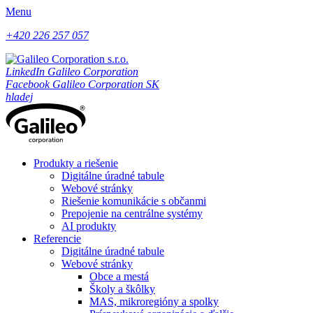
Menu
+420 226 257 057
LinkedIn Galileo Corporation
Facebook Galileo Corporation SK
hladej
Produkty a riešenie
Digitálne úradné tabule
Webové stránky
Riešenie komunikácie s občanmi
Prepojenie na centrálne systémy
AI produkty
Referencie
Digitálne úradné tabule
Webové stránky
Obce a mestá
Školy a škôlky
MAS, mikroregióny a spolky