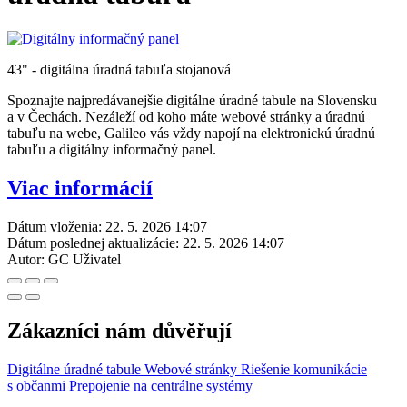
43" - digitálna úradná tabuľa stojanová
Spoznajte najpredávanejšie digitálne úradné tabule na Slovensku
a v Čechách. Nezáleží od koho máte webové stránky a úradnú
tabuľu na webe, Galileo vás vždy napojí na elektronickú úradnú
tabuľu a digitálny informačný panel.
Viac informácií
Dátum vloženia:
22. 5. 2026 14:07
Dátum poslednej aktualizácie:
22. 5. 2026 14:07
Autor:
GC Uživatel
Zákazníci nám důvěřují
Digitálne úradné tabule
Webové stránky
Riešenie komunikácie
s občanmi
Prepojenie na centrálne systémy