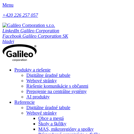
Menu
+420 226 257 057
LinkedIn Galileo Corporation
Facebook Galileo Corporation SK
hladej
Produkty a riešenie
Digitálne úradné tabule
Webové stránky
Riešenie komunikácie s občanmi
Prepojenie na centrálne systémy
AI produkty
Referencie
Digitálne úradné tabule
Webové stránky
Obce a mestá
Školy a škôlky
MAS, mikroregióny a spolky