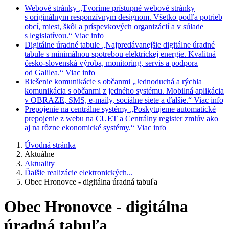
Webové stránky
„Tvoríme prístupné webové stránky
s originálnym responzívnym designom. Všetko podľa potrieb
obcí, miest, škôl a príspevkových organizácií a v súlade
s legislatívou.“
Viac info
Digitálne úradné tabule
„Najpredávanejšie digitálne úradné
tabule s minimálnou spotrebou elektrickej energie. Kvalitná
česko-slovenská výroba, monitoring, servis a podpora
od Galilea.“
Viac info
Riešenie komunikácie s občanmi
„Jednoduchá a rýchla
komunikácia s občanmi z jedného systému. Mobilná aplikácia
v OBRAZE, SMS, e-maily, sociálne siete a ďalšie.“
Viac info
Prepojenie na centrálne systémy
„Poskytujeme automatické
prepojenie z webu na CUET a Centrálny register zmlúv ako
aj na rôzne ekonomické systémy.“
Viac info
Úvodná stránka
Aktuálne
Aktuality
Ďalšie realizácie elektronických...
Obec Hronovce - digitálna úradná tabuľa
Obec Hronovce - digitálna
úradná tabuľa