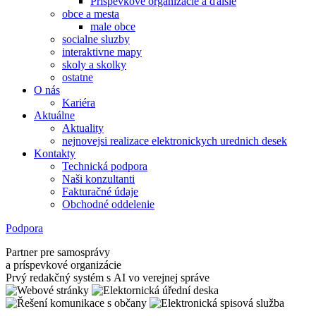
Príspevkové organizácie a ďalšie
obce a mesta
male obce
socialne sluzby
interaktivne mapy
skoly a skolky
ostatne
O nás
Kariéra
Aktuálne
Aktuality
nejnovejsi realizace elektronickych urednich desek
Kontakty
Technická podpora
Naši konzultanti
Fakturačné údaje
Obchodné oddelenie
Podpora
Partner pre samosprávy
a príspevkové organizácie
Prvý redakčný systém s AI vo verejnej správe