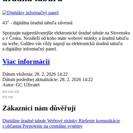
43" - digitálna úradná tabuľa závesná
Spoznajte najpredávanejšie elektronické úradné tabule na Slovensku
a v Česku. Nezáleží od koho máte webové stránky a úradnú tabuľu
na webe, Galileo vás vždy napojí na elektronickú úradnú tabuľu
a digitálny informačný panel.
Viac informácií
Dátum vloženia:
28. 2. 2026 14:22
Dátum poslednej aktualizácie:
28. 2. 2026 14:22
Autor:
GC Uživatel
Zákazníci nám důvěřují
Digitálne úradné tabule
Webové stránky
Riešenie komunikácie
s občanmi
Prepojenie na centrálne systémy