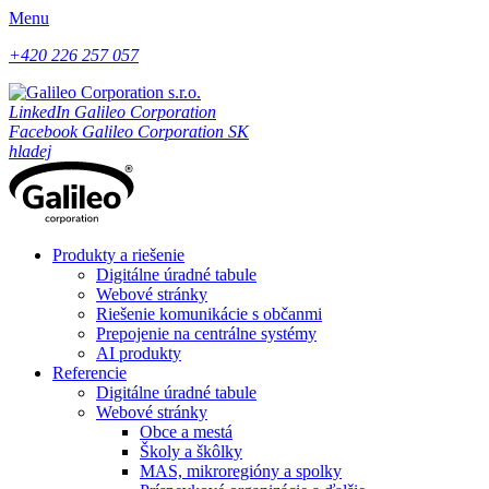
Menu
+420 226 257 057
LinkedIn Galileo Corporation
Facebook Galileo Corporation SK
hladej
Produkty a riešenie
Digitálne úradné tabule
Webové stránky
Riešenie komunikácie s občanmi
Prepojenie na centrálne systémy
AI produkty
Referencie
Digitálne úradné tabule
Webové stránky
Obce a mestá
Školy a škôlky
MAS, mikroregióny a spolky