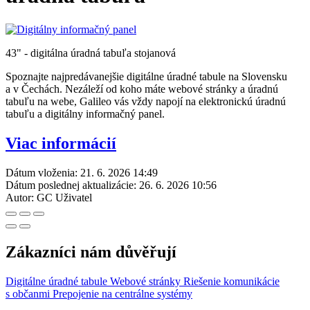
43" - digitálna úradná tabuľa stojanová
Spoznajte najpredávanejšie digitálne úradné tabule na Slovensku
a v Čechách. Nezáleží od koho máte webové stránky a úradnú
tabuľu na webe, Galileo vás vždy napojí na elektronickú úradnú
tabuľu a digitálny informačný panel.
Viac informácií
Dátum vloženia:
21. 6. 2026 14:49
Dátum poslednej aktualizácie:
26. 6. 2026 10:56
Autor:
GC Uživatel
Zákazníci nám důvěřují
Digitálne úradné tabule
Webové stránky
Riešenie komunikácie
s občanmi
Prepojenie na centrálne systémy