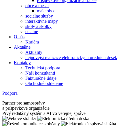
Príspevkové organizácie a ďalšie
obce a mesta
male obce
socialne sluzby
interaktivne mapy
skoly a skolky
ostatne
O nás
Kariéra
Aktuálne
Aktuality
nejnovejsi realizace elektronickych urednich desek
Kontakty
Technická podpora
Naši konzultanti
Fakturačné údaje
Obchodné oddelenie
Podpora
Partner pre samosprávy
a príspevkové organizácie
Prvý redakčný systém s AI vo verejnej správe