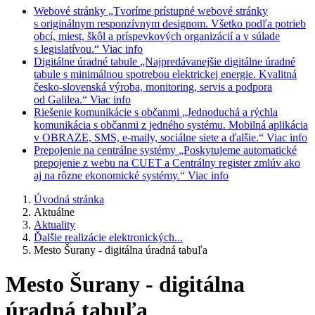
Webové stránky
„Tvoríme prístupné webové stránky
s originálnym responzívnym designom. Všetko podľa potrieb
obcí, miest, škôl a príspevkových organizácií a v súlade
s legislatívou.“
Viac info
Digitálne úradné tabule
„Najpredávanejšie digitálne úradné
tabule s minimálnou spotrebou elektrickej energie. Kvalitná
česko-slovenská výroba, monitoring, servis a podpora
od Galilea.“
Viac info
Riešenie komunikácie s občanmi
„Jednoduchá a rýchla
komunikácia s občanmi z jedného systému. Mobilná aplikácia
v OBRAZE, SMS, e-maily, sociálne siete a ďalšie.“
Viac info
Prepojenie na centrálne systémy
„Poskytujeme automatické
prepojenie z webu na CUET a Centrálny register zmlúv ako
aj na rôzne ekonomické systémy.“
Viac info
Úvodná stránka
Aktuálne
Aktuality
Ďalšie realizácie elektronických...
Mesto Šurany - digitálna úradná tabuľa
Mesto Šurany - digitálna
úradná tabuľa