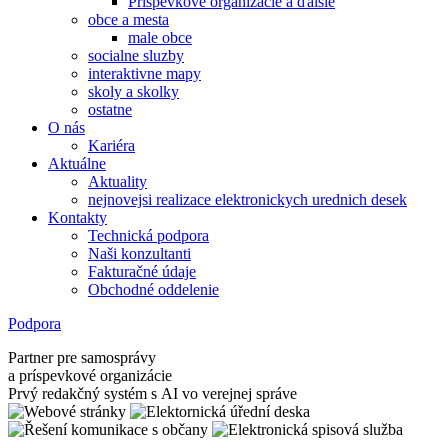
Príspevkové organizácie a ďalšie
obce a mesta
male obce
socialne sluzby
interaktivne mapy
skoly a skolky
ostatne
O nás
Kariéra
Aktuálne
Aktuality
nejnovejsi realizace elektronickych urednich desek
Kontakty
Technická podpora
Naši konzultanti
Fakturačné údaje
Obchodné oddelenie
Podpora
Partner pre samosprávy
a príspevkové organizácie
Prvý redakčný systém s AI vo verejnej správe