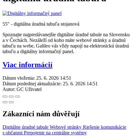
55" - digitálna úradná tabuľa stojanová
Spoznajte najpredávanejšie digitálne úradné tabule na Slovensku
a v Čechách. Nezáleží od koho máte webové stránky a úradnú
tabuľu na webe, Galileo vás vždy napojí na elektronickú úradnú
tabuľu a digitálny informačný panel.
Viac informácií
Dátum vloženia:
25. 6. 2026 14:51
Dátum poslednej aktualizácie:
25. 6. 2026 14:51
Autor:
GC Uživatel
Zákazníci nám důvěřují
Digitálne úradné tabule
Webové stránky
Riešenie komunikácie
s občanmi
Prepojenie na centrálne systémy