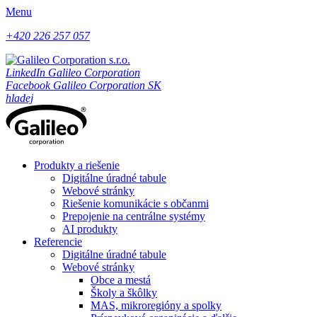
Menu
+420 226 257 057
LinkedIn Galileo Corporation
Facebook Galileo Corporation SK
hladej
Produkty a riešenie
Digitálne úradné tabule
Webové stránky
Riešenie komunikácie s občanmi
Prepojenie na centrálne systémy
AI produkty
Referencie
Digitálne úradné tabule
Webové stránky
Obce a mestá
Školy a škôlky
MAS, mikroregióny a spolky