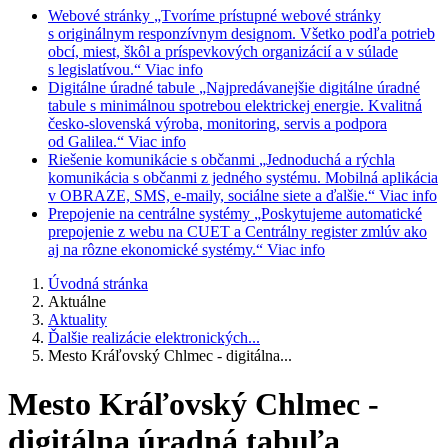
Webové stránky
„Tvoríme prístupné webové stránky
s originálnym responzívnym designom. Všetko podľa potrieb
obcí, miest, škôl a príspevkových organizácií a v súlade
s legislatívou.“
Viac info
Digitálne úradné tabule
„Najpredávanejšie digitálne úradné
tabule s minimálnou spotrebou elektrickej energie. Kvalitná
česko-slovenská výroba, monitoring, servis a podpora
od Galilea.“
Viac info
Riešenie komunikácie s občanmi
„Jednoduchá a rýchla
komunikácia s občanmi z jedného systému. Mobilná aplikácia
v OBRAZE, SMS, e-maily, sociálne siete a ďalšie.“
Viac info
Prepojenie na centrálne systémy
„Poskytujeme automatické
prepojenie z webu na CUET a Centrálny register zmlúv ako
aj na rôzne ekonomické systémy.“
Viac info
Úvodná stránka
Aktuálne
Aktuality
Ďalšie realizácie elektronických...
Mesto Kráľovský Chlmec - digitálna...
Mesto Kráľovský Chlmec -
digitálna úradná tabuľa