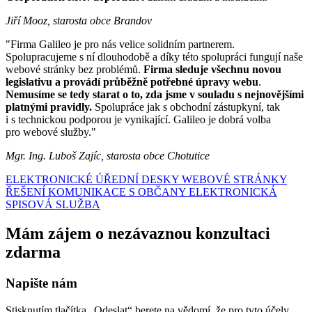
Jiří Mooz, starosta obce Brandov
"Firma Galileo je pro nás velice solidním partnerem.
Spolupracujeme s ní dlouhodobě a díky této spolupráci fungují naše
webové stránky bez problémů.
Firma sleduje všechnu novou
legislativu a provádí průběžně potřebné úpravy webu
.
Nemusíme se tedy starat o to, zda jsme v souladu s nejnovějšími
platnými pravidly.
Spolupráce jak s obchodní zástupkyní, tak
i s technickou podporou je vynikající. Galileo je dobrá volba
pro webové služby."
Mgr. Ing. Luboš Zajíc, starosta obce Chotutice
ELEKTRONICKÉ ÚŘEDNÍ DESKY
WEBOVÉ STRÁNKY
ŘEŠENÍ KOMUNIKACE S OBČANY
ELEKTRONICKÁ
SPISOVÁ SLUŽBA
Mám zájem o nezávaznou konzultaci
zdarma
Napište nám
Stisknutím tlačítka „Odeslat“ berete na vědomí, že pro tyto účely