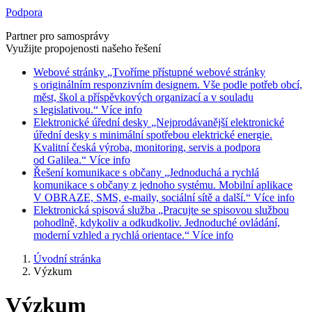
Podpora
Partner pro samosprávy
Využijte propojenosti našeho řešení
Webové stránky
„Tvoříme přístupné webové stránky
s originálním responzivním designem. Vše podle potřeb obcí,
měst, škol a příspěvkových organizací a v souladu
s legislativou.“
Více info
Elektronické úřední desky
„Nejprodávanější elektronické
úřední desky s minimální spotřebou elektrické energie.
Kvalitní česká výroba, monitoring, servis a podpora
od Galilea.“
Více info
Řešení komunikace s občany
„Jednoduchá a rychlá
komunikace s občany z jednoho systému. Mobilní aplikace
V OBRAZE, SMS, e-maily, sociální sítě a další.“
Více info
Elektronická spisová služba
„Pracujte se spisovou službou
pohodlně, kdykoliv a odkudkoliv. Jednoduché ovládání,
moderní vzhled a rychlá orientace.“
Více info
Úvodní stránka
Výzkum
Výzkum