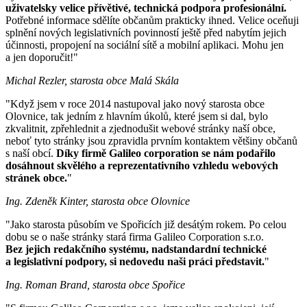
uživatelsky velice přívětivé, technická podpora profesionální.
Potřebné informace sdělíte občanům prakticky ihned. Velice oceňuji
splnění nových legislativních povinností ještě před nabytím jejich
účinnosti, propojení na sociální sítě a mobilní aplikaci. Mohu jen
a jen doporučit!"
Michal Rezler, starosta obce Malá Skála
"Když jsem v roce 2014 nastupoval jako nový starosta obce
Olovnice, tak jedním z hlavním úkolů, které jsem si dal, bylo
zkvalitnit, zpřehlednit a zjednodušit webové stránky naší obce,
neboť tyto stránky jsou zpravidla prvním kontaktem většiny občanů
s naší obcí.
Díky firmě Galileo corporation se nám podařilo
dosáhnout skvělého a reprezentativního vzhledu webových
stránek obce.
"
Ing. Zdeněk Kinter, starosta obce Olovnice
"Jako starosta působím ve Spořicích již desátým rokem. Po celou
dobu se o naše stránky stará firma Galileo Corporation s.r.o.
Bez jejich redakčního systému, nadstandardní technické
a legislativní podpory, si nedovedu naši práci představit.
"
Ing. Roman Brand, starosta obce Spořice