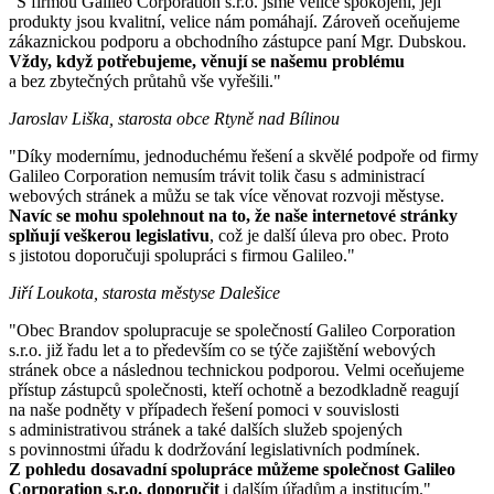
"S firmou Galileo Corporation s.r.o. jsme velice spokojeni, její
produkty jsou kvalitní, velice nám pomáhají. Zároveň oceňujeme
zákaznickou podporu a obchodního zástupce paní Mgr. Dubskou.
Vždy, když potřebujeme, věnují se našemu problému
a bez zbytečných průtahů vše vyřešili."
Jaroslav Liška, starosta obce Rtyně nad Bílinou
"Díky modernímu, jednoduchému řešení a skvělé podpoře od firmy
Galileo Corporation nemusím trávit tolik času s administrací
webových stránek a můžu se tak více věnovat rozvoji městyse.
Navíc se mohu spolehnout na to, že naše internetové stránky
splňují veškerou legislativu
, což je další úleva pro obec. Proto
s jistotou doporučuji spolupráci s firmou Galileo."
Jiří Loukota, starosta městyse Dalešice
"Obec Brandov spolupracuje se společností Galileo Corporation
s.r.o. již řadu let a to především co se týče zajištění webových
stránek obce a následnou technickou podporou. Velmi oceňujeme
přístup zástupců společnosti, kteří ochotně a bezodkladně reagují
na naše podněty v případech řešení pomoci v souvislosti
s administrativou stránek a také dalších služeb spojených
s povinnostmi úřadu k dodržování legislativních podmínek.
Z pohledu dosavadní spolupráce můžeme společnost Galileo
Corporation s.r.o. doporučit
i dalším úřadům a institucím."