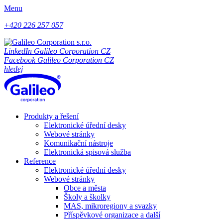
Menu
+420 226 257 057
LinkedIn Galileo Corporation CZ
Facebook Galileo Corporation CZ
hledej
Produkty a řešení
Elektronické úřední desky
Webové stránky
Komunikační nástroje
Elektronická spisová služba
Reference
Elektronické úřední desky
Webové stránky
Obce a města
Školy a školky
MAS, mikroregiony a svazky
Příspěvkové organizace a další