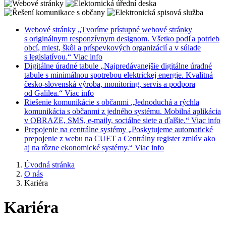
Webové stránky
„Tvoríme prístupné webové stránky
s originálnym responzívnym designom. Všetko podľa potrieb
obcí, miest, škôl a príspevkových organizácií a v súlade
s legislatívou.“
Viac info
Digitálne úradné tabule
„Najpredávanejšie digitálne úradné
tabule s minimálnou spotrebou elektrickej energie. Kvalitná
česko-slovenská výroba, monitoring, servis a podpora
od Galilea.“
Viac info
Riešenie komunikácie s občanmi
„Jednoduchá a rýchla
komunikácia s občanmi z jedného systému. Mobilná aplikácia
v OBRAZE, SMS, e-maily, sociálne siete a ďalšie.“
Viac info
Prepojenie na centrálne systémy
„Poskytujeme automatické
prepojenie z webu na CUET a Centrálny register zmlúv ako
aj na rôzne ekonomické systémy.“
Viac info
Úvodná stránka
O nás
Kariéra
Kariéra