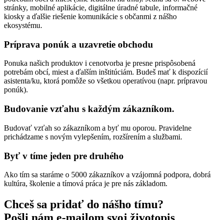
stránky, mobilné aplikácie, digitálne úradné tabule, informačné
kiosky a ďalšie riešenie komunikácie s občanmi z nášho
ekosystému.
Príprava ponúk a uzavretie obchodu
Ponuka našich produktov i cenotvorba je presne prispôsobená
potrebám obcí, miest a ďalším inštitúciám. Budeš mať k dispozícií
asistenta/ku, ktorá pomôže so všetkou operatívou (napr. prípravou
ponúk).
Budovanie vzťahu s každým zákazníkom.
Budovať vzťah so zákazníkom a byť mu oporou. Pravidelne
prichádzame s novým vylepšením, rozšírením a službami.
Byť v tíme jeden pre druhého
Ako tím sa staráme o 5000 zákazníkov a vzájomná podpora, dobrá
kultúra, školenie a tímová práca je pre nás základom.
Chceš sa pridať do nášho tímu?
Pošli nám e-mailom svoj životopis