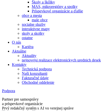
Školy a škôlky
MAS, mikroregióny a spolky
Príspevkové organizácie a ďalšie
obce a mesta
male obce
socialne sluzby
interaktivne mapy
skoly a skolky
ostatne
O nás
Kariéra
Aktuálne
Aktuality
nejnovejsi realizace elektronickych urednich desek
Kontakty
Technická podpora
Naši konzultanti
Fakturačné údaje
Obchodné oddelenie
Podpora
Partner pre samosprávy
a príspevkové organizácie
Prvý redakčný systém s AI vo verejnej správe