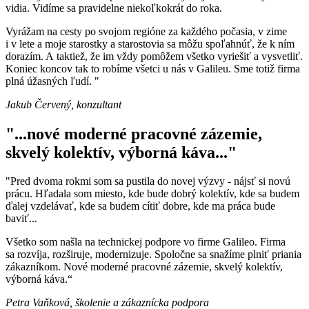
vidia. Vidíme sa pravidelne niekoľkokrát do roka.
Vyrážam na cesty po svojom regióne za každého počasia, v zime
i v lete a moje starostky a starostovia sa môžu spoľahnúť, že k ním
dorazím. A taktiež, že im vždy pomôžem všetko vyriešiť a vysvetliť.
Koniec koncov tak to robíme všetci u nás v Galileu. Sme totiž firma
plná úžasných ľudí. "
Jakub Červený, konzultant
"...nové moderné pracovné zázemie,
skvelý kolektív, výborná káva..."
"Pred dvoma rokmi som sa pustila do novej výzvy - nájsť si novú
prácu. Hľadala som miesto, kde bude dobrý kolektív, kde sa budem
ďalej vzdelávať, kde sa budem cítiť dobre, kde ma práca bude
baviť...
Všetko som našla na technickej podpore vo firme Galileo. Firma
sa rozvíja, rozširuje, modernizuje. Spoločne sa snažíme plniť priania
zákazníkom. Nové moderné pracovné zázemie, skvelý kolektív,
výborná káva.“
Petra Vaňková, školenie a zákaznícka podpora