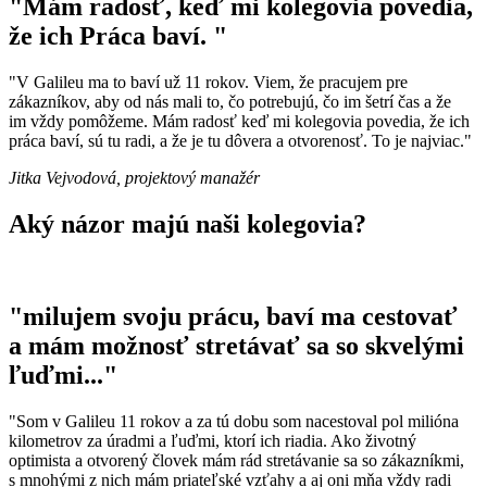
"Mám radosť, keď mi kolegovia povedia,
že ich Práca baví. "
"V Galileu ma to baví už 11 rokov. Viem, že pracujem pre
zákazníkov, aby od nás mali to, čo potrebujú, čo im šetrí čas a že
im vždy pomôžeme. Mám radosť keď mi kolegovia povedia, že ich
práca baví, sú tu radi, a že je tu dôvera a otvorenosť. To je najviac."
Jitka Vejvodová, projektový manažér
Aký názor majú naši kolegovia?
"milujem svoju prácu, baví ma cestovať
a mám možnosť stretávať sa so skvelými
ľuďmi..."
"Som v Galileu 11 rokov a za tú dobu som nacestoval pol milióna
kilometrov za úradmi a ľuďmi, ktorí ich riadia. Ako životný
optimista a otvorený človek mám rád stretávanie sa so zákazníkmi,
s mnohými z nich mám priateľské vzťahy a aj oni mňa vždy radi