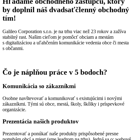
Hľadáme obchodného zástupcu, ktorý
by doplnil náš dvadsaťčlenný obchodný
tím!
Galileo Corporation s.r.o. je na trhu viac než 23 rokov a zažíva
stabilný rast. Našim cieľom je pomôcť obciam a mestám
s digitalizáciou a uľahčením komunikácie vedenia obce či mesta
s občanmi.
Čo je náplňou práce v 5 bodoch?
Komunikácia so zákazníkmi
Osobne navštevovať a komunikovať s existujúcimi i novými
zákazníkmi. Tými sú obce, mestá, školy, škôlky i príspevkové
organizácie.
Prezentácia našich produktov
Prezentovať a ponúkať naše produkty prispôsobené presne
potrebám obcí a miest (sme leadrom na trhu). Jedná sa o: webové