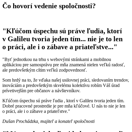
Čo hovorí vedenie spoločnosti?
"Kľúčom úspechu sú práve ľudia, ktorí
v Galileu tvoria jeden tím... nie je to len
o práci, ale i o zábave a priateľstve..."
"Byť jednotkou na trhu s webovými stránkami a mobilnou
aplikáciou pre samosprávu pre mňa znamená nielen veľkú radosť,
ale predovšetkým cítim veľkú zodpovednosť.
Som hrdý na to, že vďaka našej usilovnej práci, sledovaním trendov,
inováciám a predovšetkým skvelému kolektívu robím Váš úrad
prívetivejším pre občanov a návštevníkov.
Kľúčom úspechu sú práve ľudia , ktorí v Galileu tvoria jeden tím.
Dobré pracovné prostredie je pre mňa kľúčové. U nás to nie je len
o práci, ale i o zábave a priateľstve."
Dušan Prochádzka, majiteľ a konateľ spoločnosti