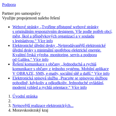
Podpora
Partner pro samosprávy
Využijte propojenosti našeho řešení
Webové stránky
„Tvoříme přístupné webové stránky
s originálním responzivním designem. Vše podle potřeb obcí,
měst, škol a příspěvkových organizací a v souladu
s legislativou.“
Více info
Elektronické úřední desky
„Nejprodávanější elektronické
úřední desky s minimální spotřebou elektrické energie.
Kvalitní česká výroba, monitoring, servis a podpora
od Galilea.“
Více info
Řešení komunikace s občany
„Jednoduchá a rychlá
komunikace s občany z jednoho systému. Mobilní aplikace
V OBRAZE, SMS, e-maily, sociální sítě a další.“
Více info
Elektronická spisová služba
„Pracujte se spisovou službou
pohodlně, kdykoliv a odkudkoliv. Jednoduché ovládání,
moderní vzhled a rychlá orientace.“
Více info
Úvodní stránka
Nejnovější realizace elektronických...
Moravskoslezský kraj