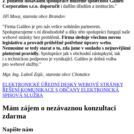
Z pohledu dosavadní spolupráce můžeme společnost Galileo
Corporation s.r.o. doporučit
i dalším úřadům a institucím."
Jiří Mooz, starosta obce Brandov
"Firma Galileo je pro nás velice solidním partnerem.
Spolupracujeme s ní dlouhodobě a díky této spolupráci fungují naše
webové stránky bez problémů.
Firma sleduje všechnu novou
legislativu a provádí průběžně potřebné úpravy webu
.
Nemusíme se tedy starat o to, zda jsme v souladu s nejnovějšími
platnými pravidly.
Spolupráce jak s obchodní zástupkyní, tak
i s technickou podporou je vynikající. Galileo je dobrá volba
pro webové služby."
Mgr. Ing. Luboš Zajíc, starosta obce Chotutice
ELEKTRONICKÉ ÚŘEDNÍ DESKY
WEBOVÉ STRÁNKY
ŘEŠENÍ KOMUNIKACE S OBČANY
ELEKTRONICKÁ
SPISOVÁ SLUŽBA
Mám zájem o nezávaznou konzultaci
zdarma
Napište nám