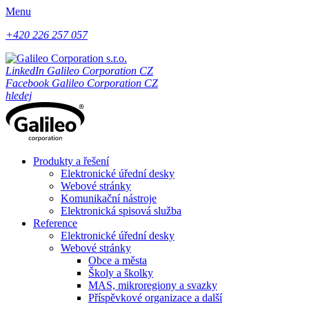
Menu
+420 226 257 057
LinkedIn Galileo Corporation CZ
Facebook Galileo Corporation CZ
hledej
Produkty a řešení
Elektronické úřední desky
Webové stránky
Komunikační nástroje
Elektronická spisová služba
Reference
Elektronické úřední desky
Webové stránky
Obce a města
Školy a školky
MAS, mikroregiony a svazky
Příspěvkové organizace a další