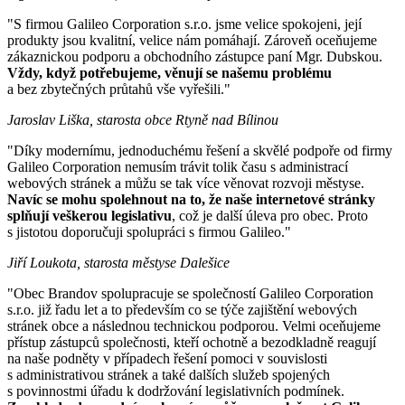
"S firmou Galileo Corporation s.r.o. jsme velice spokojeni, její
produkty jsou kvalitní, velice nám pomáhají. Zároveň oceňujeme
zákaznickou podporu a obchodního zástupce paní Mgr. Dubskou.
Vždy, když potřebujeme, věnují se našemu problému
a bez zbytečných průtahů vše vyřešili."
Jaroslav Liška, starosta obce Rtyně nad Bílinou
"Díky modernímu, jednoduchému řešení a skvělé podpoře od firmy
Galileo Corporation nemusím trávit tolik času s administrací
webových stránek a můžu se tak více věnovat rozvoji městyse.
Navíc se mohu spolehnout na to, že naše internetové stránky
splňují veškerou legislativu
, což je další úleva pro obec. Proto
s jistotou doporučuji spolupráci s firmou Galileo."
Jiří Loukota, starosta městyse Dalešice
"Obec Brandov spolupracuje se společností Galileo Corporation
s.r.o. již řadu let a to především co se týče zajištění webových
stránek obce a následnou technickou podporou. Velmi oceňujeme
přístup zástupců společnosti, kteří ochotně a bezodkladně reagují
na naše podněty v případech řešení pomoci v souvislosti
s administrativou stránek a také dalších služeb spojených
s povinnostmi úřadu k dodržování legislativních podmínek.