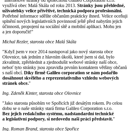
"Internetové stránky od společnosti Galileo Corporation s.r.o.
využívá obec Malá Skála od roku 2013.
Stránky jsou přehledné,
uživatelsky velice přívětivé, technická podpora profesionální.
Potřebné informace sdělíte občanům prakticky ihned. Velice oceňuji
splnění nových legislativních povinností ještě před nabytím jejich
účinnosti, propojení na sociální sítě a mobilní aplikaci. Mohu jen
a jen doporučit!"
Michal Rezler, starosta obce Malá Skála
"Když jsem v roce 2014 nastupoval jako nový starosta obce
Olovnice, tak jedním z hlavním úkolů, které jsem si dal, bylo
zkvalitnit, zpřehlednit a zjednodušit webové stránky naší obce,
neboť tyto stránky jsou zpravidla prvním kontaktem většiny občanů
s naší obcí.
Díky firmě Galileo corporation se nám podařilo
dosáhnout skvělého a reprezentativního vzhledu webových
stránek obce.
"
Ing. Zdeněk Kinter, starosta obce Olovnice
"Jako starosta působím ve Spořicích již desátým rokem. Po celou
dobu se o naše stránky stará firma Galileo Corporation s.r.o.
Bez jejich redakčního systému, nadstandardní technické
a legislativní podpory, si nedovedu naši práci představit.
"
Ing. Roman Brand, starosta obce Spořice