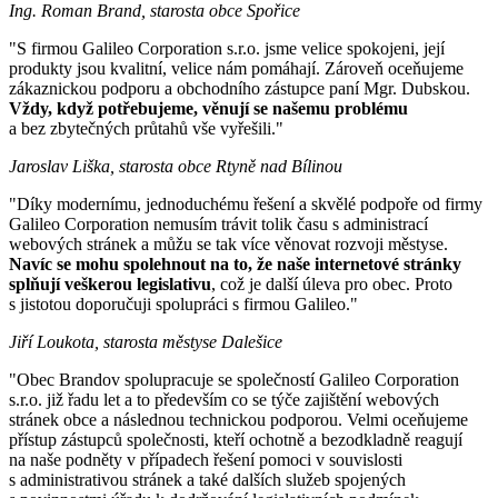
Ing. Roman Brand, starosta obce Spořice
"S firmou Galileo Corporation s.r.o. jsme velice spokojeni, její
produkty jsou kvalitní, velice nám pomáhají. Zároveň oceňujeme
zákaznickou podporu a obchodního zástupce paní Mgr. Dubskou.
Vždy, když potřebujeme, věnují se našemu problému
a bez zbytečných průtahů vše vyřešili."
Jaroslav Liška, starosta obce Rtyně nad Bílinou
"Díky modernímu, jednoduchému řešení a skvělé podpoře od firmy
Galileo Corporation nemusím trávit tolik času s administrací
webových stránek a můžu se tak více věnovat rozvoji městyse.
Navíc se mohu spolehnout na to, že naše internetové stránky
splňují veškerou legislativu
, což je další úleva pro obec. Proto
s jistotou doporučuji spolupráci s firmou Galileo."
Jiří Loukota, starosta městyse Dalešice
"Obec Brandov spolupracuje se společností Galileo Corporation
s.r.o. již řadu let a to především co se týče zajištění webových
stránek obce a následnou technickou podporou. Velmi oceňujeme
přístup zástupců společnosti, kteří ochotně a bezodkladně reagují
na naše podněty v případech řešení pomoci v souvislosti
s administrativou stránek a také dalších služeb spojených