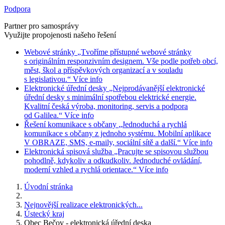
Podpora
Partner pro samosprávy
Využijte propojenosti našeho řešení
Webové stránky
„Tvoříme přístupné webové stránky
s originálním responzivním designem. Vše podle potřeb obcí,
měst, škol a příspěvkových organizací a v souladu
s legislativou.“
Více info
Elektronické úřední desky
„Nejprodávanější elektronické
úřední desky s minimální spotřebou elektrické energie.
Kvalitní česká výroba, monitoring, servis a podpora
od Galilea.“
Více info
Řešení komunikace s občany
„Jednoduchá a rychlá
komunikace s občany z jednoho systému. Mobilní aplikace
V OBRAZE, SMS, e-maily, sociální sítě a další.“
Více info
Elektronická spisová služba
„Pracujte se spisovou službou
pohodlně, kdykoliv a odkudkoliv. Jednoduché ovládání,
moderní vzhled a rychlá orientace.“
Více info
Úvodní stránka
Nejnovější realizace elektronických...
Ústecký kraj
Obec Bečov - elektronická úřední deska