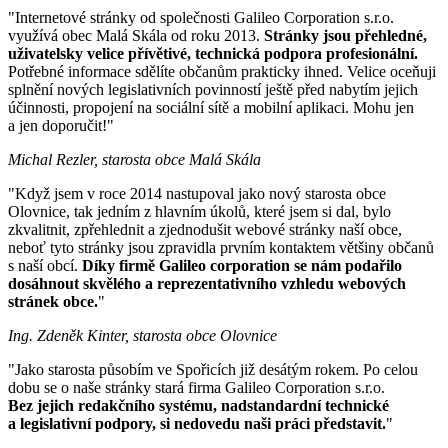
"Internetové stránky od společnosti Galileo Corporation s.r.o.
využívá obec Malá Skála od roku 2013.
Stránky jsou přehledné,
uživatelsky velice přívětivé, technická podpora profesionální.
Potřebné informace sdělíte občanům prakticky ihned. Velice oceňuji
splnění nových legislativních povinností ještě před nabytím jejich
účinnosti, propojení na sociální sítě a mobilní aplikaci. Mohu jen
a jen doporučit!"
Michal Rezler, starosta obce Malá Skála
"Když jsem v roce 2014 nastupoval jako nový starosta obce
Olovnice, tak jedním z hlavním úkolů, které jsem si dal, bylo
zkvalitnit, zpřehlednit a zjednodušit webové stránky naší obce,
neboť tyto stránky jsou zpravidla prvním kontaktem většiny občanů
s naší obcí.
Díky firmě Galileo corporation se nám podařilo
dosáhnout skvělého a reprezentativního vzhledu webových
stránek obce.
"
Ing. Zdeněk Kinter, starosta obce Olovnice
"Jako starosta působím ve Spořicích již desátým rokem. Po celou
dobu se o naše stránky stará firma Galileo Corporation s.r.o.
Bez jejich redakčního systému, nadstandardní technické
a legislativní podpory, si nedovedu naši práci představit.
"