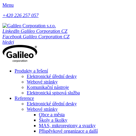
Menu
+420 226 257 057
LinkedIn Galileo Corporation CZ
Facebook Galileo Corporation CZ
hledej
Produkty a řešení
Elektronické úřední desky
Webové stránky
Komunikační nástroje
Elektronická spisová služba
Reference
Elektronické úřední desky
Webové stránky
Obce a města
Školy a školky
MAS, mikroregiony a svazky
Příspěvkové organizace a další