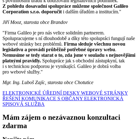
s povinnostmi úřadu k dodržování legislativních podmínek.
Z pohledu dosavadní spolupráce můžeme společnost Galileo
Corporation s.r.o. doporučit
i dalším úřadům a institucím."
Jiří Mooz, starosta obce Brandov
"Firma Galileo je pro nás velice solidním partnerem.
Spolupracujeme s ní dlouhodobě a díky této spolupráci fungují naše
webové stránky bez problémů.
Firma sleduje všechnu novou
legislativu a provádí průběžně potřebné úpravy webu
.
Nemusíme se tedy starat o to, zda jsme v souladu s nejnovějšími
platnými pravidly.
Spolupráce jak s obchodní zástupkyní, tak
i s technickou podporou je vynikající. Galileo je dobrá volba
pro webové služby."
Mgr. Ing. Luboš Zajíc, starosta obce Chotutice
ELEKTRONICKÉ ÚŘEDNÍ DESKY
WEBOVÉ STRÁNKY
ŘEŠENÍ KOMUNIKACE S OBČANY
ELEKTRONICKÁ
SPISOVÁ SLUŽBA
Mám zájem o nezávaznou konzultaci
zdarma