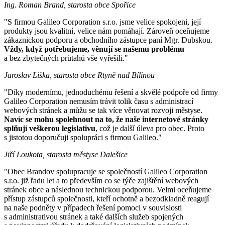
Ing. Roman Brand, starosta obce Spořice
"S firmou Galileo Corporation s.r.o. jsme velice spokojeni, její
produkty jsou kvalitní, velice nám pomáhají. Zároveň oceňujeme
zákaznickou podporu a obchodního zástupce paní Mgr. Dubskou.
Vždy, když potřebujeme, věnují se našemu problému
a bez zbytečných průtahů vše vyřešili."
Jaroslav Liška, starosta obce Rtyně nad Bílinou
"Díky modernímu, jednoduchému řešení a skvělé podpoře od firmy
Galileo Corporation nemusím trávit tolik času s administrací
webových stránek a můžu se tak více věnovat rozvoji městyse.
Navíc se mohu spolehnout na to, že naše internetové stránky
splňují veškerou legislativu
, což je další úleva pro obec. Proto
s jistotou doporučuji spolupráci s firmou Galileo."
Jiří Loukota, starosta městyse Dalešice
"Obec Brandov spolupracuje se společností Galileo Corporation
s.r.o. již řadu let a to především co se týče zajištění webových
stránek obce a následnou technickou podporou. Velmi oceňujeme
přístup zástupců společnosti, kteří ochotně a bezodkladně reagují
na naše podněty v případech řešení pomoci v souvislosti
s administrativou stránek a také dalších služeb spojených