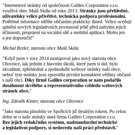
"Internetové stránky od společnosti Galileo Corporation s.r.o.
využívá obec Malá Skála od roku 2013.
Stránky jsou přehledné,
uživatelsky velice přívětivé, technická podpora profesionální.
Potřebné informace sdělíte občanům prakticky ihned. Velice oceňuji
splnění nových legislativních povinností ještě před nabytím jejich
účinnosti, propojení na sociální sítě a mobilní aplikaci. Mohu jen
a jen doporučit!"
Michal Rezler, starosta obce Malá Skála
"Když jsem v roce 2014 nastupoval jako nový starosta obce
Olovnice, tak jedním z hlavním úkolů, které jsem si dal, bylo
zkvalitnit, zpřehlednit a zjednodušit webové stránky naší obce,
neboť tyto stránky jsou zpravidla prvním kontaktem většiny občanů
s naší obcí.
Díky firmě Galileo corporation se nám podařilo
dosáhnout skvělého a reprezentativního vzhledu webových
stránek obce.
"
Ing. Zdeněk Kinter, starosta obce Olovnice
"Jako starosta působím ve Spořicích již desátým rokem. Po celou
dobu se o naše stránky stará firma Galileo Corporation s.r.o.
Bez jejich redakčního systému, nadstandardní technické
a legislativní podpory, si nedovedu naši práci představit.
"