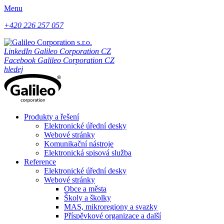
Menu
+420 226 257 057
LinkedIn Galileo Corporation CZ
Facebook Galileo Corporation CZ
hledej
Produkty a řešení
Elektronické úřední desky
Webové stránky
Komunikační nástroje
Elektronická spisová služba
Reference
Elektronické úřední desky
Webové stránky
Obce a města
Školy a školky
MAS, mikroregiony a svazky
Příspěvkové organizace a další