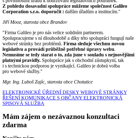
s povinnostmi úřadu k dodržování legislativních podmínek.
Z pohledu dosavadní spolupráce můžeme společnost Galileo
Corporation s.r.o. doporučit
i dalším úřadům a institucím."
Jiří Mooz, starosta obce Brandov
"Firma Galileo je pro nás velice solidním partnerem.
Spolupracujeme s ní dlouhodobě a díky této spolupráci fungují naše
webové stránky bez problémů.
Firma sleduje všechnu novou
legislativu a provádí průběžně potřebné úpravy webu
.
Nemusíme se tedy starat o to, zda jsme v souladu s nejnovějšími
platnými pravidly.
Spolupráce jak s obchodní zástupkyní, tak
i s technickou podporou je vynikající. Galileo je dobrá volba
pro webové služby."
Mgr. Ing. Luboš Zajíc, starosta obce Chotutice
ELEKTRONICKÉ ÚŘEDNÍ DESKY
WEBOVÉ STRÁNKY
ŘEŠENÍ KOMUNIKACE S OBČANY
ELEKTRONICKÁ
SPISOVÁ SLUŽBA
Mám zájem o nezávaznou konzultaci
zdarma