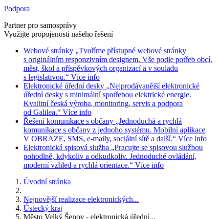
Podpora
Partner pro samosprávy
Využijte propojenosti našeho řešení
Webové stránky
„Tvoříme přístupné webové stránky
s originálním responzivním designem. Vše podle potřeb obcí,
měst, škol a příspěvkových organizací a v souladu
s legislativou.“
Více info
Elektronické úřední desky
„Nejprodávanější elektronické
úřední desky s minimální spotřebou elektrické energie.
Kvalitní česká výroba, monitoring, servis a podpora
od Galilea.“
Více info
Řešení komunikace s občany
„Jednoduchá a rychlá
komunikace s občany z jednoho systému. Mobilní aplikace
V OBRAZE, SMS, e-maily, sociální sítě a další.“
Více info
Elektronická spisová služba
„Pracujte se spisovou službou
pohodlně, kdykoliv a odkudkoliv. Jednoduché ovládání,
moderní vzhled a rychlá orientace.“
Více info
Úvodní stránka
Nejnovější realizace elektronických...
Ústecký kraj
Město Velký Šenov - elektronická úřední...