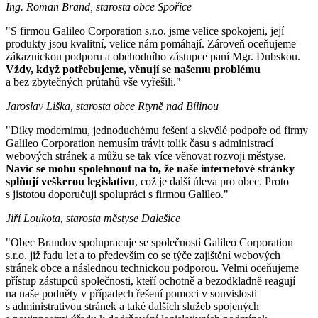
Ing. Roman Brand, starosta obce Spořice
"S firmou Galileo Corporation s.r.o. jsme velice spokojeni, její
produkty jsou kvalitní, velice nám pomáhají. Zároveň oceňujeme
zákaznickou podporu a obchodního zástupce paní Mgr. Dubskou.
Vždy, když potřebujeme, věnují se našemu problému
a bez zbytečných průtahů vše vyřešili."
Jaroslav Liška, starosta obce Rtyně nad Bílinou
"Díky modernímu, jednoduchému řešení a skvělé podpoře od firmy
Galileo Corporation nemusím trávit tolik času s administrací
webových stránek a můžu se tak více věnovat rozvoji městyse.
Navíc se mohu spolehnout na to, že naše internetové stránky
splňují veškerou legislativu
, což je další úleva pro obec. Proto
s jistotou doporučuji spolupráci s firmou Galileo."
Jiří Loukota, starosta městyse Dalešice
"Obec Brandov spolupracuje se společností Galileo Corporation
s.r.o. již řadu let a to především co se týče zajištění webových
stránek obce a následnou technickou podporou. Velmi oceňujeme
přístup zástupců společnosti, kteří ochotně a bezodkladně reagují
na naše podněty v případech řešení pomoci v souvislosti
s administrativou stránek a také dalších služeb spojených