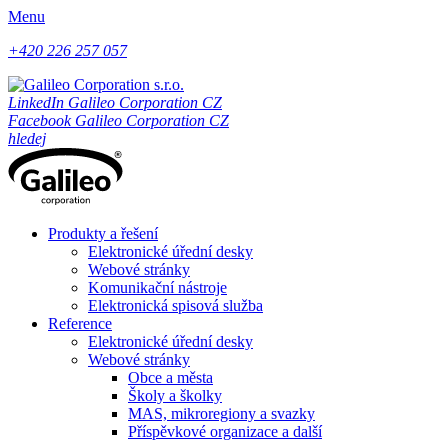
Menu
+420 226 257 057
LinkedIn Galileo Corporation CZ
Facebook Galileo Corporation CZ
hledej
Produkty a řešení
Elektronické úřední desky
Webové stránky
Komunikační nástroje
Elektronická spisová služba
Reference
Elektronické úřední desky
Webové stránky
Obce a města
Školy a školky
MAS, mikroregiony a svazky
Příspěvkové organizace a další