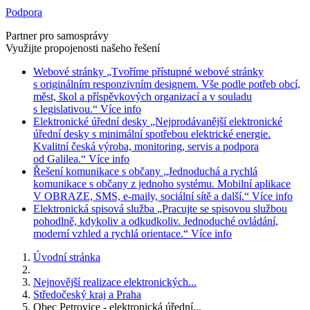
Podpora
Partner pro samosprávy
Využijte propojenosti našeho řešení
Webové stránky
„Tvoříme přístupné webové stránky
s originálním responzivním designem. Vše podle potřeb obcí,
měst, škol a příspěvkových organizací a v souladu
s legislativou.“
Více info
Elektronické úřední desky
„Nejprodávanější elektronické
úřední desky s minimální spotřebou elektrické energie.
Kvalitní česká výroba, monitoring, servis a podpora
od Galilea.“
Více info
Řešení komunikace s občany
„Jednoduchá a rychlá
komunikace s občany z jednoho systému. Mobilní aplikace
V OBRAZE, SMS, e-maily, sociální sítě a další.“
Více info
Elektronická spisová služba
„Pracujte se spisovou službou
pohodlně, kdykoliv a odkudkoliv. Jednoduché ovládání,
moderní vzhled a rychlá orientace.“
Více info
Úvodní stránka
Nejnovější realizace elektronických...
Středočeský kraj a Praha
Obec Petrovice - elektronická úřední...