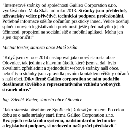
"Internetové stránky od společnosti Galileo Corporation s.r.o.
využívá obec Malá Skála od roku 2013.
Stránky jsou přehledné,
uživatelsky velice přívětivé, technická podpora profesionální.
Potřebné informace sdělíte občanům prakticky ihned. Velice oceňuji
splnění nových legislativních povinností ještě před nabytím jejich
účinnosti, propojení na sociální sítě a mobilní aplikaci. Mohu jen
a jen doporučit!"
Michal Rezler, starosta obce Malá Skála
"Když jsem v roce 2014 nastupoval jako nový starosta obce
Olovnice, tak jedním z hlavním úkolů, které jsem si dal, bylo
zkvalitnit, zpřehlednit a zjednodušit webové stránky naší obce,
neboť tyto stránky jsou zpravidla prvním kontaktem většiny občanů
s naší obcí.
Díky firmě Galileo corporation se nám podařilo
dosáhnout skvělého a reprezentativního vzhledu webových
stránek obce.
"
Ing. Zdeněk Kinter, starosta obce Olovnice
"Jako starosta působím ve Spořicích již desátým rokem. Po celou
dobu se o naše stránky stará firma Galileo Corporation s.r.o.
Bez jejich redakčního systému, nadstandardní technické
a legislativní podpory, si nedovedu naši práci představit.
"