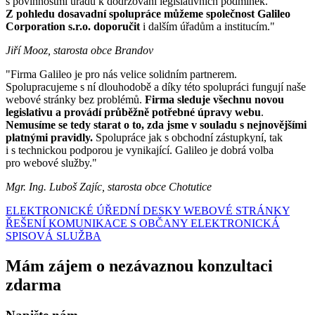
s povinnostmi úřadu k dodržování legislativních podmínek.
Z pohledu dosavadní spolupráce můžeme společnost Galileo
Corporation s.r.o. doporučit
i dalším úřadům a institucím."
Jiří Mooz, starosta obce Brandov
"Firma Galileo je pro nás velice solidním partnerem.
Spolupracujeme s ní dlouhodobě a díky této spolupráci fungují naše
webové stránky bez problémů.
Firma sleduje všechnu novou
legislativu a provádí průběžně potřebné úpravy webu
.
Nemusíme se tedy starat o to, zda jsme v souladu s nejnovějšími
platnými pravidly.
Spolupráce jak s obchodní zástupkyní, tak
i s technickou podporou je vynikající. Galileo je dobrá volba
pro webové služby."
Mgr. Ing. Luboš Zajíc, starosta obce Chotutice
ELEKTRONICKÉ ÚŘEDNÍ DESKY
WEBOVÉ STRÁNKY
ŘEŠENÍ KOMUNIKACE S OBČANY
ELEKTRONICKÁ
SPISOVÁ SLUŽBA
Mám zájem o nezávaznou konzultaci
zdarma