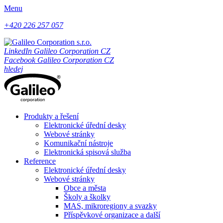
Menu
+420 226 257 057
LinkedIn Galileo Corporation CZ
Facebook Galileo Corporation CZ
hledej
Produkty a řešení
Elektronické úřední desky
Webové stránky
Komunikační nástroje
Elektronická spisová služba
Reference
Elektronické úřední desky
Webové stránky
Obce a města
Školy a školky
MAS, mikroregiony a svazky
Příspěvkové organizace a další