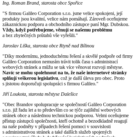
Ing. Roman Brand, starosta obce Spořice
"S firmou Galileo Corporation s.r.o. jsme velice spokojeni, její
produkty jsou kvalitní, velice nám pomáhají. Zároveň oceňujeme
zákaznickou podporu a obchodního zástupce paní Mgr. Dubskou.
Vždy, když potřebujeme, věnují se našemu problému
a bez zbytečných průtahů vše vyřešili."
Jaroslav Liška, starosta obce Rtyně nad Bílinou
"Díky modernímu, jednoduchému řešení a skvělé podpoře od firmy
Galileo Corporation nemusím trávit tolik času s administrací
webových stránek a můžu se tak více věnovat rozvoji městyse.
Navíc se mohu spolehnout na to, že naše internetové stránky
splňují veškerou legislativu
, což je další úleva pro obec. Proto
s jistotou doporučuji spolupráci s firmou Galileo."
Jiří Loukota, starosta městyse Dalešice
"Obec Brandov spolupracuje se společností Galileo Corporation
s.r.o. již řadu let a to především co se týče zajištění webových
stránek obce a následnou technickou podporou. Velmi oceňujeme
přístup zástupců společnosti, kteří ochotně a bezodkladně reagují
na naše podněty v případech řešení pomoci v souvislosti
s administrativou stránek a také dalších služeb spojených