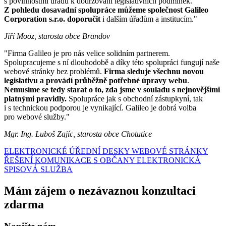
s povinnostmi úřadu k dodržování legislativních podmínek.
Z pohledu dosavadní spolupráce můžeme společnost Galileo
Corporation s.r.o. doporučit
i dalším úřadům a institucím."
Jiří Mooz, starosta obce Brandov
"Firma Galileo je pro nás velice solidním partnerem.
Spolupracujeme s ní dlouhodobě a díky této spolupráci fungují naše
webové stránky bez problémů.
Firma sleduje všechnu novou
legislativu a provádí průběžně potřebné úpravy webu
.
Nemusíme se tedy starat o to, zda jsme v souladu s nejnovějšími
platnými pravidly.
Spolupráce jak s obchodní zástupkyní, tak
i s technickou podporou je vynikající. Galileo je dobrá volba
pro webové služby."
Mgr. Ing. Luboš Zajíc, starosta obce Chotutice
ELEKTRONICKÉ ÚŘEDNÍ DESKY
WEBOVÉ STRÁNKY
ŘEŠENÍ KOMUNIKACE S OBČANY
ELEKTRONICKÁ
SPISOVÁ SLUŽBA
Mám zájem o nezávaznou konzultaci
zdarma