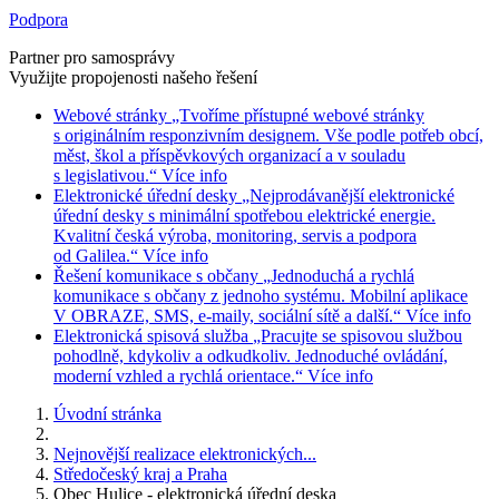
Podpora
Partner pro samosprávy
Využijte propojenosti našeho řešení
Webové stránky
„Tvoříme přístupné webové stránky
s originálním responzivním designem. Vše podle potřeb obcí,
měst, škol a příspěvkových organizací a v souladu
s legislativou.“
Více info
Elektronické úřední desky
„Nejprodávanější elektronické
úřední desky s minimální spotřebou elektrické energie.
Kvalitní česká výroba, monitoring, servis a podpora
od Galilea.“
Více info
Řešení komunikace s občany
„Jednoduchá a rychlá
komunikace s občany z jednoho systému. Mobilní aplikace
V OBRAZE, SMS, e-maily, sociální sítě a další.“
Více info
Elektronická spisová služba
„Pracujte se spisovou službou
pohodlně, kdykoliv a odkudkoliv. Jednoduché ovládání,
moderní vzhled a rychlá orientace.“
Více info
Úvodní stránka
Nejnovější realizace elektronických...
Středočeský kraj a Praha
Obec Hulice - elektronická úřední deska