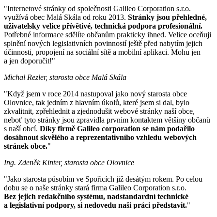
"Internetové stránky od společnosti Galileo Corporation s.r.o.
využívá obec Malá Skála od roku 2013.
Stránky jsou přehledné,
uživatelsky velice přívětivé, technická podpora profesionální.
Potřebné informace sdělíte občanům prakticky ihned. Velice oceňuji
splnění nových legislativních povinností ještě před nabytím jejich
účinnosti, propojení na sociální sítě a mobilní aplikaci. Mohu jen
a jen doporučit!"
Michal Rezler, starosta obce Malá Skála
"Když jsem v roce 2014 nastupoval jako nový starosta obce
Olovnice, tak jedním z hlavním úkolů, které jsem si dal, bylo
zkvalitnit, zpřehlednit a zjednodušit webové stránky naší obce,
neboť tyto stránky jsou zpravidla prvním kontaktem většiny občanů
s naší obcí.
Díky firmě Galileo corporation se nám podařilo
dosáhnout skvělého a reprezentativního vzhledu webových
stránek obce.
"
Ing. Zdeněk Kinter, starosta obce Olovnice
"Jako starosta působím ve Spořicích již desátým rokem. Po celou
dobu se o naše stránky stará firma Galileo Corporation s.r.o.
Bez jejich redakčního systému, nadstandardní technické
a legislativní podpory, si nedovedu naši práci představit.
"