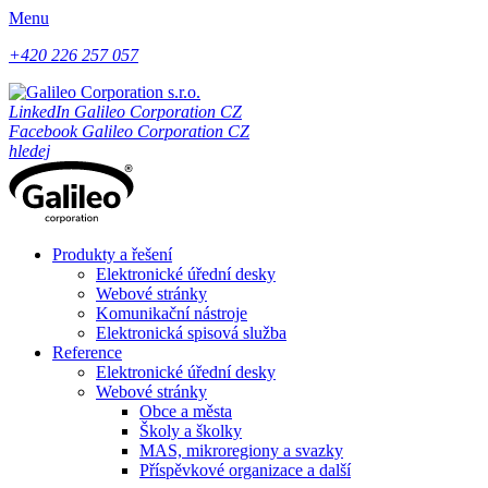
Menu
+420 226 257 057
LinkedIn Galileo Corporation CZ
Facebook Galileo Corporation CZ
hledej
Produkty a řešení
Elektronické úřední desky
Webové stránky
Komunikační nástroje
Elektronická spisová služba
Reference
Elektronické úřední desky
Webové stránky
Obce a města
Školy a školky
MAS, mikroregiony a svazky
Příspěvkové organizace a další