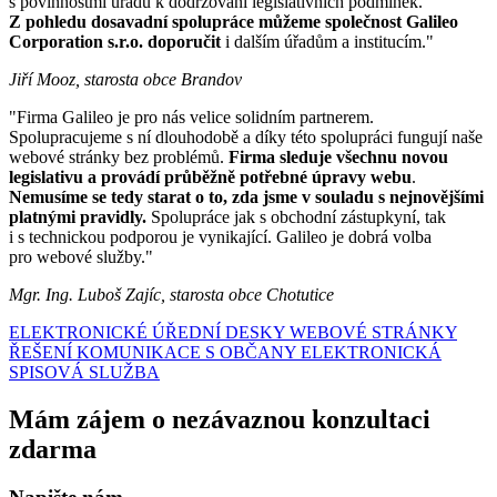
s povinnostmi úřadu k dodržování legislativních podmínek.
Z pohledu dosavadní spolupráce můžeme společnost Galileo
Corporation s.r.o. doporučit
i dalším úřadům a institucím."
Jiří Mooz, starosta obce Brandov
"Firma Galileo je pro nás velice solidním partnerem.
Spolupracujeme s ní dlouhodobě a díky této spolupráci fungují naše
webové stránky bez problémů.
Firma sleduje všechnu novou
legislativu a provádí průběžně potřebné úpravy webu
.
Nemusíme se tedy starat o to, zda jsme v souladu s nejnovějšími
platnými pravidly.
Spolupráce jak s obchodní zástupkyní, tak
i s technickou podporou je vynikající. Galileo je dobrá volba
pro webové služby."
Mgr. Ing. Luboš Zajíc, starosta obce Chotutice
ELEKTRONICKÉ ÚŘEDNÍ DESKY
WEBOVÉ STRÁNKY
ŘEŠENÍ KOMUNIKACE S OBČANY
ELEKTRONICKÁ
SPISOVÁ SLUŽBA
Mám zájem o nezávaznou konzultaci
zdarma