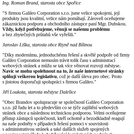
Ing. Roman Brand, starosta obce Spořice
"S firmou Galileo Corporation s.r.o. jsme velice spokojeni, její
produkty jsou kvalitní, velice nám pomáhají. Zároveň oceňujeme
zákaznickou podporu a obchodního zástupce paní Mgr. Dubskou.
Vždy, když potřebujeme, věnují se našemu problému
a bez zbytečných průtahů vše vyřešili."
Jaroslav Liška, starosta obce Rtyně nad Bílinou
"Díky modernímu, jednoduchému řešení a skvělé podpoře od firmy
Galileo Corporation nemusím trávit tolik času s administrací
webových stránek a můžu se tak více věnovat rozvoji městyse.
Navíc se mohu spolehnout na to, že naše internetové stránky
splňují veškerou legislativu
, což je další úleva pro obec. Proto
s jistotou doporučuji spolupráci s firmou Galileo."
Jiří Loukota, starosta městyse Dalešice
"Obec Brandov spolupracuje se společností Galileo Corporation
s.r.o. již řadu let a to především co se týče zajištění webových
stránek obce a následnou technickou podporou. Velmi oceňujeme
přístup zástupců společnosti, kteří ochotně a bezodkladně reagují
na naše podněty v případech řešení pomoci v souvislosti
s administrativou stránek a také dalších služeb spojených