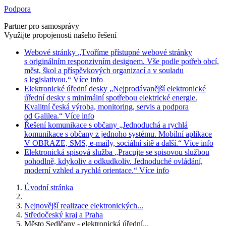
Podpora
Partner pro samosprávy
Využijte propojenosti našeho řešení
Webové stránky
„Tvoříme přístupné webové stránky
s originálním responzivním designem. Vše podle potřeb obcí,
měst, škol a příspěvkových organizací a v souladu
s legislativou.“
Více info
Elektronické úřední desky
„Nejprodávanější elektronické
úřední desky s minimální spotřebou elektrické energie.
Kvalitní česká výroba, monitoring, servis a podpora
od Galilea.“
Více info
Řešení komunikace s občany
„Jednoduchá a rychlá
komunikace s občany z jednoho systému. Mobilní aplikace
V OBRAZE, SMS, e-maily, sociální sítě a další.“
Více info
Elektronická spisová služba
„Pracujte se spisovou službou
pohodlně, kdykoliv a odkudkoliv. Jednoduché ovládání,
moderní vzhled a rychlá orientace.“
Více info
Úvodní stránka
Nejnovější realizace elektronických...
Středočeský kraj a Praha
Město Sedlčany - elektronická úřední...