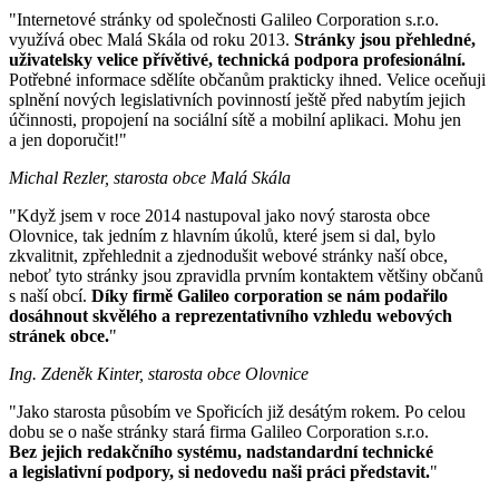
"Internetové stránky od společnosti Galileo Corporation s.r.o.
využívá obec Malá Skála od roku 2013.
Stránky jsou přehledné,
uživatelsky velice přívětivé, technická podpora profesionální.
Potřebné informace sdělíte občanům prakticky ihned. Velice oceňuji
splnění nových legislativních povinností ještě před nabytím jejich
účinnosti, propojení na sociální sítě a mobilní aplikaci. Mohu jen
a jen doporučit!"
Michal Rezler, starosta obce Malá Skála
"Když jsem v roce 2014 nastupoval jako nový starosta obce
Olovnice, tak jedním z hlavním úkolů, které jsem si dal, bylo
zkvalitnit, zpřehlednit a zjednodušit webové stránky naší obce,
neboť tyto stránky jsou zpravidla prvním kontaktem většiny občanů
s naší obcí.
Díky firmě Galileo corporation se nám podařilo
dosáhnout skvělého a reprezentativního vzhledu webových
stránek obce.
"
Ing. Zdeněk Kinter, starosta obce Olovnice
"Jako starosta působím ve Spořicích již desátým rokem. Po celou
dobu se o naše stránky stará firma Galileo Corporation s.r.o.
Bez jejich redakčního systému, nadstandardní technické
a legislativní podpory, si nedovedu naši práci představit.
"