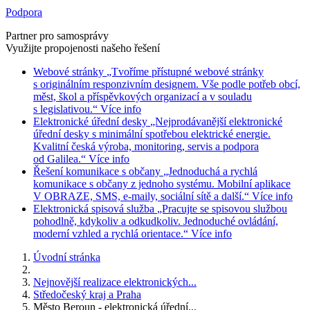
Podpora
Partner pro samosprávy
Využijte propojenosti našeho řešení
Webové stránky
„Tvoříme přístupné webové stránky
s originálním responzivním designem. Vše podle potřeb obcí,
měst, škol a příspěvkových organizací a v souladu
s legislativou.“
Více info
Elektronické úřední desky
„Nejprodávanější elektronické
úřední desky s minimální spotřebou elektrické energie.
Kvalitní česká výroba, monitoring, servis a podpora
od Galilea.“
Více info
Řešení komunikace s občany
„Jednoduchá a rychlá
komunikace s občany z jednoho systému. Mobilní aplikace
V OBRAZE, SMS, e-maily, sociální sítě a další.“
Více info
Elektronická spisová služba
„Pracujte se spisovou službou
pohodlně, kdykoliv a odkudkoliv. Jednoduché ovládání,
moderní vzhled a rychlá orientace.“
Více info
Úvodní stránka
Nejnovější realizace elektronických...
Středočeský kraj a Praha
Město Beroun - elektronická úřední...