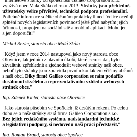
"Internetové stránky od společnosti Galileo Corporation s.r.o.
využívá obec Malá Skála od roku 2013.
Stránky jsou přehledné,
uživatelsky velice přívětivé, technická podpora profesionální.
Potřebné informace sdělíte občanům prakticky ihned. Velice oceňuji
splnění nových legislativních povinností ještě před nabytím jejich
účinnosti, propojení na sociální sítě a mobilní aplikaci. Mohu jen
a jen doporučit!"
Michal Rezler, starosta obce Malá Skála
"Když jsem v roce 2014 nastupoval jako nový starosta obce
Olovnice, tak jedním z hlavním úkolů, které jsem si dal, bylo
zkvalitnit, zpřehlednit a zjednodušit webové stránky naší obce,
neboť tyto stránky jsou zpravidla prvním kontaktem většiny občanů
s naší obcí.
Díky firmě Galileo corporation se nám podařilo
dosáhnout skvělého a reprezentativního vzhledu webových
stránek obce.
"
Ing. Zdeněk Kinter, starosta obce Olovnice
"Jako starosta působím ve Spořicích již desátým rokem. Po celou
dobu se o naše stránky stará firma Galileo Corporation s.r.o.
Bez jejich redakčního systému, nadstandardní technické
a legislativní podpory, si nedovedu naši práci představit.
"
Ing. Roman Brand, starosta obce Spořice