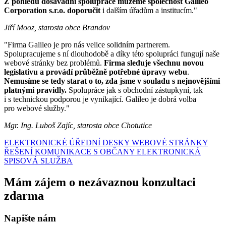
Z pohledu dosavadní spolupráce můžeme společnost Galileo
Corporation s.r.o. doporučit
i dalším úřadům a institucím."
Jiří Mooz, starosta obce Brandov
"Firma Galileo je pro nás velice solidním partnerem.
Spolupracujeme s ní dlouhodobě a díky této spolupráci fungují naše
webové stránky bez problémů.
Firma sleduje všechnu novou
legislativu a provádí průběžně potřebné úpravy webu
.
Nemusíme se tedy starat o to, zda jsme v souladu s nejnovějšími
platnými pravidly.
Spolupráce jak s obchodní zástupkyní, tak
i s technickou podporou je vynikající. Galileo je dobrá volba
pro webové služby."
Mgr. Ing. Luboš Zajíc, starosta obce Chotutice
ELEKTRONICKÉ ÚŘEDNÍ DESKY
WEBOVÉ STRÁNKY
ŘEŠENÍ KOMUNIKACE S OBČANY
ELEKTRONICKÁ
SPISOVÁ SLUŽBA
Mám zájem o nezávaznou konzultaci
zdarma
Napište nám