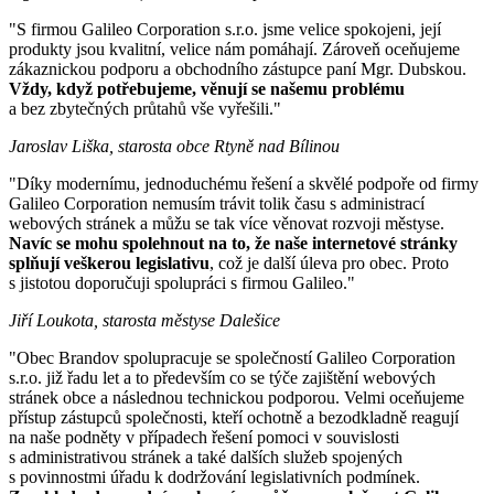
"S firmou Galileo Corporation s.r.o. jsme velice spokojeni, její
produkty jsou kvalitní, velice nám pomáhají. Zároveň oceňujeme
zákaznickou podporu a obchodního zástupce paní Mgr. Dubskou.
Vždy, když potřebujeme, věnují se našemu problému
a bez zbytečných průtahů vše vyřešili."
Jaroslav Liška, starosta obce Rtyně nad Bílinou
"Díky modernímu, jednoduchému řešení a skvělé podpoře od firmy
Galileo Corporation nemusím trávit tolik času s administrací
webových stránek a můžu se tak více věnovat rozvoji městyse.
Navíc se mohu spolehnout na to, že naše internetové stránky
splňují veškerou legislativu
, což je další úleva pro obec. Proto
s jistotou doporučuji spolupráci s firmou Galileo."
Jiří Loukota, starosta městyse Dalešice
"Obec Brandov spolupracuje se společností Galileo Corporation
s.r.o. již řadu let a to především co se týče zajištění webových
stránek obce a následnou technickou podporou. Velmi oceňujeme
přístup zástupců společnosti, kteří ochotně a bezodkladně reagují
na naše podněty v případech řešení pomoci v souvislosti
s administrativou stránek a také dalších služeb spojených
s povinnostmi úřadu k dodržování legislativních podmínek.