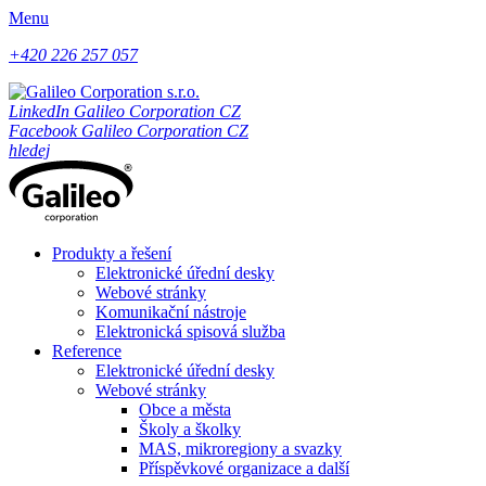
Menu
+420 226 257 057
LinkedIn Galileo Corporation CZ
Facebook Galileo Corporation CZ
hledej
Produkty a řešení
Elektronické úřední desky
Webové stránky
Komunikační nástroje
Elektronická spisová služba
Reference
Elektronické úřední desky
Webové stránky
Obce a města
Školy a školky
MAS, mikroregiony a svazky
Příspěvkové organizace a další