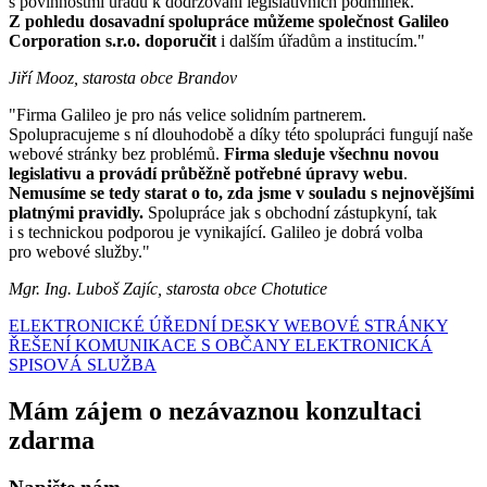
s povinnostmi úřadu k dodržování legislativních podmínek.
Z pohledu dosavadní spolupráce můžeme společnost Galileo
Corporation s.r.o. doporučit
i dalším úřadům a institucím."
Jiří Mooz, starosta obce Brandov
"Firma Galileo je pro nás velice solidním partnerem.
Spolupracujeme s ní dlouhodobě a díky této spolupráci fungují naše
webové stránky bez problémů.
Firma sleduje všechnu novou
legislativu a provádí průběžně potřebné úpravy webu
.
Nemusíme se tedy starat o to, zda jsme v souladu s nejnovějšími
platnými pravidly.
Spolupráce jak s obchodní zástupkyní, tak
i s technickou podporou je vynikající. Galileo je dobrá volba
pro webové služby."
Mgr. Ing. Luboš Zajíc, starosta obce Chotutice
ELEKTRONICKÉ ÚŘEDNÍ DESKY
WEBOVÉ STRÁNKY
ŘEŠENÍ KOMUNIKACE S OBČANY
ELEKTRONICKÁ
SPISOVÁ SLUŽBA
Mám zájem o nezávaznou konzultaci
zdarma