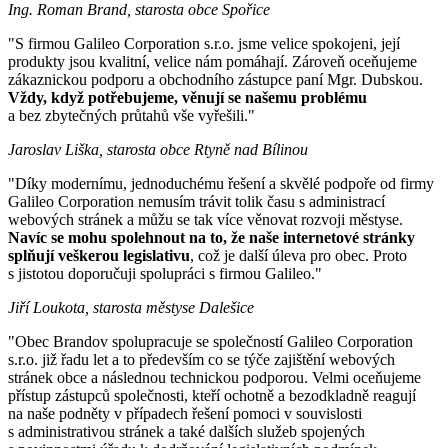
Ing. Roman Brand, starosta obce Spořice
"S firmou Galileo Corporation s.r.o. jsme velice spokojeni, její
produkty jsou kvalitní, velice nám pomáhají. Zároveň oceňujeme
zákaznickou podporu a obchodního zástupce paní Mgr. Dubskou.
Vždy, když potřebujeme, věnují se našemu problému
a bez zbytečných průtahů vše vyřešili."
Jaroslav Liška, starosta obce Rtyně nad Bílinou
"Díky modernímu, jednoduchému řešení a skvělé podpoře od firmy
Galileo Corporation nemusím trávit tolik času s administrací
webových stránek a můžu se tak více věnovat rozvoji městyse.
Navíc se mohu spolehnout na to, že naše internetové stránky
splňují veškerou legislativu
, což je další úleva pro obec. Proto
s jistotou doporučuji spolupráci s firmou Galileo."
Jiří Loukota, starosta městyse Dalešice
"Obec Brandov spolupracuje se společností Galileo Corporation
s.r.o. již řadu let a to především co se týče zajištění webových
stránek obce a následnou technickou podporou. Velmi oceňujeme
přístup zástupců společnosti, kteří ochotně a bezodkladně reagují
na naše podněty v případech řešení pomoci v souvislosti
s administrativou stránek a také dalších služeb spojených