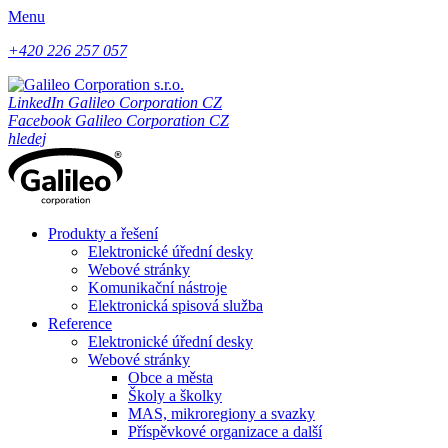
Menu
+420 226 257 057
LinkedIn Galileo Corporation CZ
Facebook Galileo Corporation CZ
hledej
Produkty a řešení
Elektronické úřední desky
Webové stránky
Komunikační nástroje
Elektronická spisová služba
Reference
Elektronické úřední desky
Webové stránky
Obce a města
Školy a školky
MAS, mikroregiony a svazky
Příspěvkové organizace a další