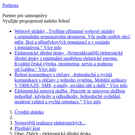
Podpora
Partner pro samosprávy
Využijte propojenosti našeho řešení
Webové stránky
„Tvoříme přístupné webové stránky
s originálním responzivním designem. Vše podle potřeb obcí,
měst, škol a příspěvkových organizací a v souladu
s legislativou.“
Více info
Elektronické úřední desky
„Nejprodávanější elektronické
úřední desky s minimální spotřebou elektrické energie.
Kvalitní česká výroba, monitoring, servis a podpora
od Galilea.“
Více info
Řešení komunikace s občany
„Jednoduchá a rychlá
komunikace s občany z jednoho systému. Mobilní aplikace
V OBRAZE, SMS, e-maily, sociální sítě a další.“
Více info
Elektronická spisová služba
„Pracujte se spisovou službou
pohodlně, kdykoliv a odkudkoliv. Jednoduché ovládání,
moderní vzhled a rychlá orientace.“
Více info
Úvodní stránka
Nejnovější realizace elektronických...
Plzeňský kraj
Obec Zbůch - elektronická úřední deska