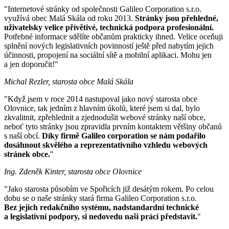
"Internetové stránky od společnosti Galileo Corporation s.r.o.
využívá obec Malá Skála od roku 2013.
Stránky jsou přehledné,
uživatelsky velice přívětivé, technická podpora profesionální.
Potřebné informace sdělíte občanům prakticky ihned. Velice oceňuji
splnění nových legislativních povinností ještě před nabytím jejich
účinnosti, propojení na sociální sítě a mobilní aplikaci. Mohu jen
a jen doporučit!"
Michal Rezler, starosta obce Malá Skála
"Když jsem v roce 2014 nastupoval jako nový starosta obce
Olovnice, tak jedním z hlavním úkolů, které jsem si dal, bylo
zkvalitnit, zpřehlednit a zjednodušit webové stránky naší obce,
neboť tyto stránky jsou zpravidla prvním kontaktem většiny občanů
s naší obcí.
Díky firmě Galileo corporation se nám podařilo
dosáhnout skvělého a reprezentativního vzhledu webových
stránek obce.
"
Ing. Zdeněk Kinter, starosta obce Olovnice
"Jako starosta působím ve Spořicích již desátým rokem. Po celou
dobu se o naše stránky stará firma Galileo Corporation s.r.o.
Bez jejich redakčního systému, nadstandardní technické
a legislativní podpory, si nedovedu naši práci představit.
"