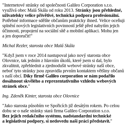
"Internetové stránky od společnosti Galileo Corporation s.r.o.
využívá obec Malá Skála od roku 2013.
Stránky jsou přehledné,
uživatelsky velice přívětivé, technická podpora profesionální.
Potřebné informace sdělíte občanům prakticky ihned. Velice oceňuji
splnění nových legislativních povinností ještě před nabytím jejich
účinnosti, propojení na sociální sítě a mobilní aplikaci. Mohu jen
a jen doporučit!"
Michal Rezler, starosta obce Malá Skála
"Když jsem v roce 2014 nastupoval jako nový starosta obce
Olovnice, tak jedním z hlavním úkolů, které jsem si dal, bylo
zkvalitnit, zpřehlednit a zjednodušit webové stránky naší obce,
neboť tyto stránky jsou zpravidla prvním kontaktem většiny občanů
s naší obcí.
Díky firmě Galileo corporation se nám podařilo
dosáhnout skvělého a reprezentativního vzhledu webových
stránek obce.
"
Ing. Zdeněk Kinter, starosta obce Olovnice
"Jako starosta působím ve Spořicích již desátým rokem. Po celou
dobu se o naše stránky stará firma Galileo Corporation s.r.o.
Bez jejich redakčního systému, nadstandardní technické
a legislativní podpory, si nedovedu naši práci představit.
"