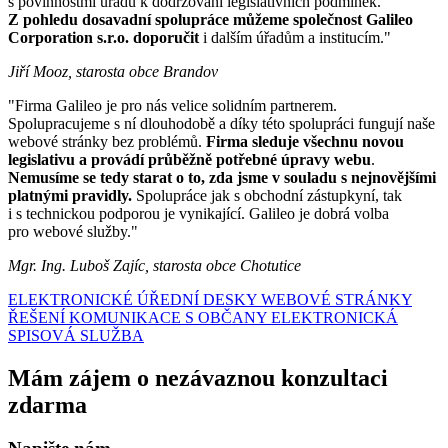
s povinnostmi úřadu k dodržování legislativních podmínek.
Z pohledu dosavadní spolupráce můžeme společnost Galileo
Corporation s.r.o. doporučit
i dalším úřadům a institucím."
Jiří Mooz, starosta obce Brandov
"Firma Galileo je pro nás velice solidním partnerem.
Spolupracujeme s ní dlouhodobě a díky této spolupráci fungují naše
webové stránky bez problémů.
Firma sleduje všechnu novou
legislativu a provádí průběžně potřebné úpravy webu
.
Nemusíme se tedy starat o to, zda jsme v souladu s nejnovějšími
platnými pravidly.
Spolupráce jak s obchodní zástupkyní, tak
i s technickou podporou je vynikající. Galileo je dobrá volba
pro webové služby."
Mgr. Ing. Luboš Zajíc, starosta obce Chotutice
ELEKTRONICKÉ ÚŘEDNÍ DESKY
WEBOVÉ STRÁNKY
ŘEŠENÍ KOMUNIKACE S OBČANY
ELEKTRONICKÁ
SPISOVÁ SLUŽBA
Mám zájem o nezávaznou konzultaci
zdarma