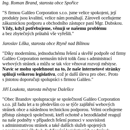
Ing. Roman Brand, starosta obce Spořice
"S firmou Galileo Corporation s.r.o. jsme velice spokojeni, její
produkty jsou kvalitní, velice nám pomáhají. Zároveň oceňujeme
zákaznickou podporu a obchodního zástupce paní Mgr. Dubskou.
Vždy, když potřebujeme, věnují se našemu problému
a bez zbytečných průtahů vše vyřešili."
Jaroslav Liška, starosta obce Rtyně nad Bílinou
"Díky modernímu, jednoduchému řešení a skvělé podpoře od firmy
Galileo Corporation nemusím trávit tolik času s administrací
webových stránek a můžu se tak více věnovat rozvoji městyse.
Navíc se mohu spolehnout na to, že naše internetové stránky
splňují veškerou legislativu
, což je další úleva pro obec. Proto
s jistotou doporučuji spolupráci s firmou Galileo."
Jiří Loukota, starosta městyse Dalešice
"Obec Brandov spolupracuje se společností Galileo Corporation
s.r.o. již řadu let a to především co se týče zajištění webových
stránek obce a následnou technickou podporou. Velmi oceňujeme
přístup zástupců společnosti, kteří ochotně a bezodkladně reagují
na naše podněty v případech řešení pomoci v souvislosti
s administrativou stránek a také dalších služeb spojených