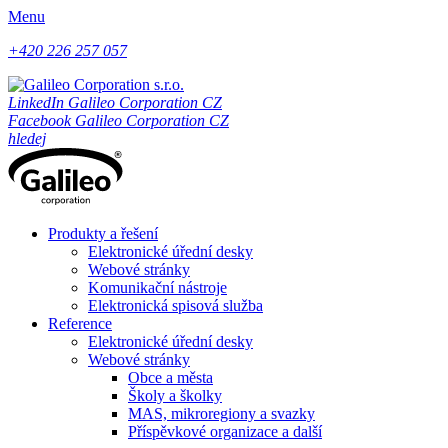
Menu
+420 226 257 057
LinkedIn Galileo Corporation CZ
Facebook Galileo Corporation CZ
hledej
Produkty a řešení
Elektronické úřední desky
Webové stránky
Komunikační nástroje
Elektronická spisová služba
Reference
Elektronické úřední desky
Webové stránky
Obce a města
Školy a školky
MAS, mikroregiony a svazky
Příspěvkové organizace a další