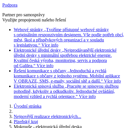
Podpora
Partner pro samosprávy
Využijte propojenosti našeho řešení
Webové stránky
„Tvoříme přístupné webové stránky
s originálním responzivním designem. Vše podle potřeb obcí,
měst, škol a příspěvkových organizací a v souladu
s legislativou.“
Více info
Elektronické úřední desky
„Nejprodávanější elektronické
úřední desky s minimální spotřebou elektrické energie.
Kvalitní česká výroba, monitoring, servis a podpora
od Galilea.“
Více info
Řešení komunikace s občany
„Jednoduchá a rychlá
komunikace s občany z jednoho systému. Mobilní aplikace
V OBRAZE, SMS, e-maily, sociální sítě a další.“
Více info
Elektronická spisová služba
„Pracujte se spisovou službou
pohodlně, kdykoliv a odkudkoliv. Jednoduché ovládání,
moderní vzhled a rychlá orientace.“
Více info
Úvodní stránka
Nejnovější realizace elektronických...
Plzeňský kraj
Mokrouše - elektronická úřední deska