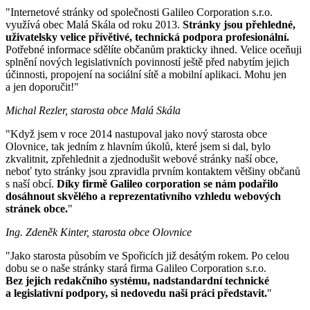
"Internetové stránky od společnosti Galileo Corporation s.r.o.
využívá obec Malá Skála od roku 2013.
Stránky jsou přehledné,
uživatelsky velice přívětivé, technická podpora profesionální.
Potřebné informace sdělíte občanům prakticky ihned. Velice oceňuji
splnění nových legislativních povinností ještě před nabytím jejich
účinnosti, propojení na sociální sítě a mobilní aplikaci. Mohu jen
a jen doporučit!"
Michal Rezler, starosta obce Malá Skála
"Když jsem v roce 2014 nastupoval jako nový starosta obce
Olovnice, tak jedním z hlavním úkolů, které jsem si dal, bylo
zkvalitnit, zpřehlednit a zjednodušit webové stránky naší obce,
neboť tyto stránky jsou zpravidla prvním kontaktem většiny občanů
s naší obcí.
Díky firmě Galileo corporation se nám podařilo
dosáhnout skvělého a reprezentativního vzhledu webových
stránek obce.
"
Ing. Zdeněk Kinter, starosta obce Olovnice
"Jako starosta působím ve Spořicích již desátým rokem. Po celou
dobu se o naše stránky stará firma Galileo Corporation s.r.o.
Bez jejich redakčního systému, nadstandardní technické
a legislativní podpory, si nedovedu naši práci představit.
"