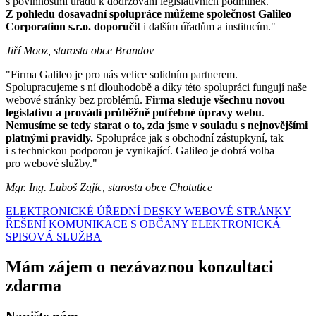
s povinnostmi úřadu k dodržování legislativních podmínek.
Z pohledu dosavadní spolupráce můžeme společnost Galileo
Corporation s.r.o. doporučit
i dalším úřadům a institucím."
Jiří Mooz, starosta obce Brandov
"Firma Galileo je pro nás velice solidním partnerem.
Spolupracujeme s ní dlouhodobě a díky této spolupráci fungují naše
webové stránky bez problémů.
Firma sleduje všechnu novou
legislativu a provádí průběžně potřebné úpravy webu
.
Nemusíme se tedy starat o to, zda jsme v souladu s nejnovějšími
platnými pravidly.
Spolupráce jak s obchodní zástupkyní, tak
i s technickou podporou je vynikající. Galileo je dobrá volba
pro webové služby."
Mgr. Ing. Luboš Zajíc, starosta obce Chotutice
ELEKTRONICKÉ ÚŘEDNÍ DESKY
WEBOVÉ STRÁNKY
ŘEŠENÍ KOMUNIKACE S OBČANY
ELEKTRONICKÁ
SPISOVÁ SLUŽBA
Mám zájem o nezávaznou konzultaci
zdarma