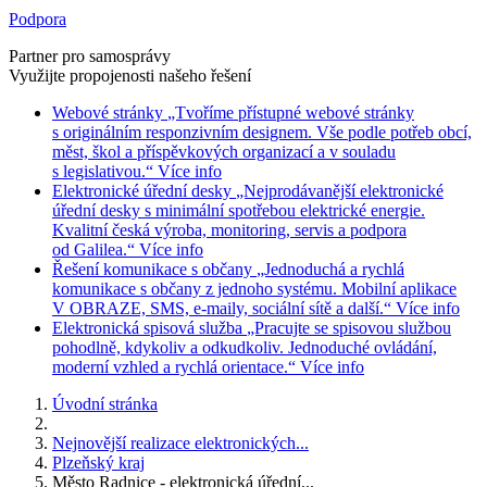
Podpora
Partner pro samosprávy
Využijte propojenosti našeho řešení
Webové stránky
„Tvoříme přístupné webové stránky
s originálním responzivním designem. Vše podle potřeb obcí,
měst, škol a příspěvkových organizací a v souladu
s legislativou.“
Více info
Elektronické úřední desky
„Nejprodávanější elektronické
úřední desky s minimální spotřebou elektrické energie.
Kvalitní česká výroba, monitoring, servis a podpora
od Galilea.“
Více info
Řešení komunikace s občany
„Jednoduchá a rychlá
komunikace s občany z jednoho systému. Mobilní aplikace
V OBRAZE, SMS, e-maily, sociální sítě a další.“
Více info
Elektronická spisová služba
„Pracujte se spisovou službou
pohodlně, kdykoliv a odkudkoliv. Jednoduché ovládání,
moderní vzhled a rychlá orientace.“
Více info
Úvodní stránka
Nejnovější realizace elektronických...
Plzeňský kraj
Město Radnice - elektronická úřední...