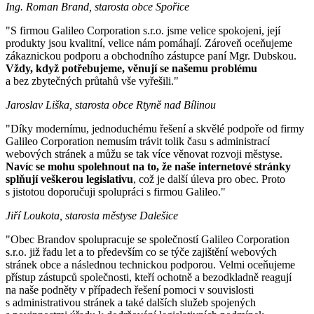
Ing. Roman Brand, starosta obce Spořice
"S firmou Galileo Corporation s.r.o. jsme velice spokojeni, její
produkty jsou kvalitní, velice nám pomáhají. Zároveň oceňujeme
zákaznickou podporu a obchodního zástupce paní Mgr. Dubskou.
Vždy, když potřebujeme, věnují se našemu problému
a bez zbytečných průtahů vše vyřešili."
Jaroslav Liška, starosta obce Rtyně nad Bílinou
"Díky modernímu, jednoduchému řešení a skvělé podpoře od firmy
Galileo Corporation nemusím trávit tolik času s administrací
webových stránek a můžu se tak více věnovat rozvoji městyse.
Navíc se mohu spolehnout na to, že naše internetové stránky
splňují veškerou legislativu
, což je další úleva pro obec. Proto
s jistotou doporučuji spolupráci s firmou Galileo."
Jiří Loukota, starosta městyse Dalešice
"Obec Brandov spolupracuje se společností Galileo Corporation
s.r.o. již řadu let a to především co se týče zajištění webových
stránek obce a následnou technickou podporou. Velmi oceňujeme
přístup zástupců společnosti, kteří ochotně a bezodkladně reagují
na naše podněty v případech řešení pomoci v souvislosti
s administrativou stránek a také dalších služeb spojených