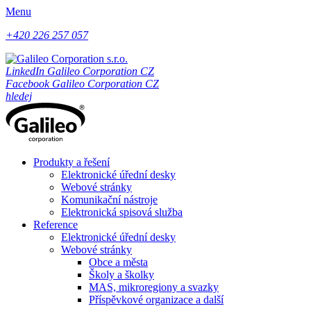
Menu
+420 226 257 057
LinkedIn Galileo Corporation CZ
Facebook Galileo Corporation CZ
hledej
Produkty a řešení
Elektronické úřední desky
Webové stránky
Komunikační nástroje
Elektronická spisová služba
Reference
Elektronické úřední desky
Webové stránky
Obce a města
Školy a školky
MAS, mikroregiony a svazky
Příspěvkové organizace a další