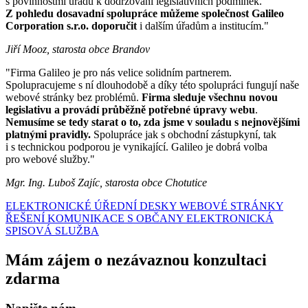
s povinnostmi úřadu k dodržování legislativních podmínek.
Z pohledu dosavadní spolupráce můžeme společnost Galileo
Corporation s.r.o. doporučit
i dalším úřadům a institucím."
Jiří Mooz, starosta obce Brandov
"Firma Galileo je pro nás velice solidním partnerem.
Spolupracujeme s ní dlouhodobě a díky této spolupráci fungují naše
webové stránky bez problémů.
Firma sleduje všechnu novou
legislativu a provádí průběžně potřebné úpravy webu
.
Nemusíme se tedy starat o to, zda jsme v souladu s nejnovějšími
platnými pravidly.
Spolupráce jak s obchodní zástupkyní, tak
i s technickou podporou je vynikající. Galileo je dobrá volba
pro webové služby."
Mgr. Ing. Luboš Zajíc, starosta obce Chotutice
ELEKTRONICKÉ ÚŘEDNÍ DESKY
WEBOVÉ STRÁNKY
ŘEŠENÍ KOMUNIKACE S OBČANY
ELEKTRONICKÁ
SPISOVÁ SLUŽBA
Mám zájem o nezávaznou konzultaci
zdarma