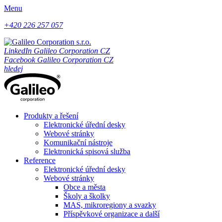
Menu
+420 226 257 057
LinkedIn Galileo Corporation CZ
Facebook Galileo Corporation CZ
hledej
Produkty a řešení
Elektronické úřední desky
Webové stránky
Komunikační nástroje
Elektronická spisová služba
Reference
Elektronické úřední desky
Webové stránky
Obce a města
Školy a školky
MAS, mikroregiony a svazky
Příspěvkové organizace a další