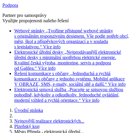
Podpora
Partner pro samosprávy
Využijte propojenosti našeho řešení
Webové stránky
„Tvoříme přístupné webové stránky
s originálním responzivním designem. Vše podle potřeb obcí,
měst, škol a příspěvkových organizací a v souladu
s legislativou.“
Více info
Elektronické úřední desky
„Nejprodávanější elektronické
úřední desky s minimální spotřebou elektrické energie.
Kvalitní česká výroba, monitoring, servis a podpora
od Galilea.“
Více info
Řešení komunikace s občany
„Jednoduchá a rychlá
komunikace s občany z jednoho systému. Mobilní aplikace
V OBRAZE, SMS, e-maily, sociální sítě a další.“
Více info
Elektronická spisová služba
„Pracujte se spisovou službou
pohodlně, kdykoliv a odkudkoliv. Jednoduché ovládání,
moderní vzhled a rychlá orientace.“
Více info
Úvodní stránka
Nejnovější realizace elektronických...
Plzeňský kraj
Město Přimda - elektronická úřední...