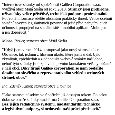
"Internetové stránky od společnosti Galileo Corporation s.r.o.
využívá obec Malá Skála od roku 2013.
Stránky jsou přehledné,
uživatelsky velice přívětivé, technická podpora profesionální.
Potřebné informace sdělíte občanům prakticky ihned. Velice oceňuji
splnění nových legislativních povinností ještě před nabytím jejich
účinnosti, propojení na sociální sítě a mobilní aplikaci. Mohu jen
a jen doporučit!"
Michal Rezler, starosta obce Malá Skála
"Když jsem v roce 2014 nastupoval jako nový starosta obce
Olovnice, tak jedním z hlavním úkolů, které jsem si dal, bylo
zkvalitnit, zpřehlednit a zjednodušit webové stránky naší obce,
neboť tyto stránky jsou zpravidla prvním kontaktem většiny občanů
s naší obcí.
Díky firmě Galileo corporation se nám podařilo
dosáhnout skvělého a reprezentativního vzhledu webových
stránek obce.
"
Ing. Zdeněk Kinter, starosta obce Olovnice
"Jako starosta působím ve Spořicích již desátým rokem. Po celou
dobu se o naše stránky stará firma Galileo Corporation s.r.o.
Bez jejich redakčního systému, nadstandardní technické
a legislativní podpory, si nedovedu naši práci představit.
"