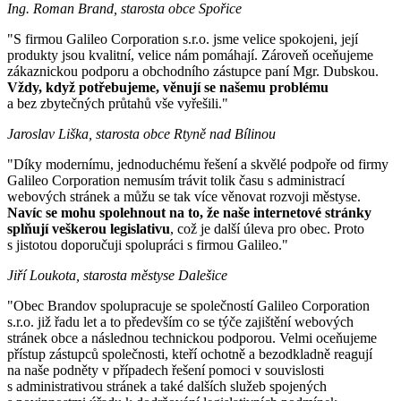
Ing. Roman Brand, starosta obce Spořice
"S firmou Galileo Corporation s.r.o. jsme velice spokojeni, její
produkty jsou kvalitní, velice nám pomáhají. Zároveň oceňujeme
zákaznickou podporu a obchodního zástupce paní Mgr. Dubskou.
Vždy, když potřebujeme, věnují se našemu problému
a bez zbytečných průtahů vše vyřešili."
Jaroslav Liška, starosta obce Rtyně nad Bílinou
"Díky modernímu, jednoduchému řešení a skvělé podpoře od firmy
Galileo Corporation nemusím trávit tolik času s administrací
webových stránek a můžu se tak více věnovat rozvoji městyse.
Navíc se mohu spolehnout na to, že naše internetové stránky
splňují veškerou legislativu
, což je další úleva pro obec. Proto
s jistotou doporučuji spolupráci s firmou Galileo."
Jiří Loukota, starosta městyse Dalešice
"Obec Brandov spolupracuje se společností Galileo Corporation
s.r.o. již řadu let a to především co se týče zajištění webových
stránek obce a následnou technickou podporou. Velmi oceňujeme
přístup zástupců společnosti, kteří ochotně a bezodkladně reagují
na naše podněty v případech řešení pomoci v souvislosti
s administrativou stránek a také dalších služeb spojených