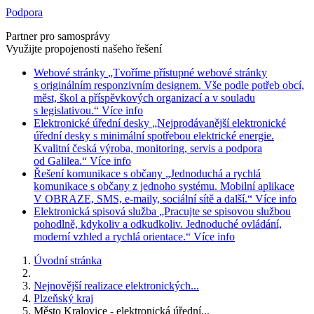
Podpora
Partner pro samosprávy
Využijte propojenosti našeho řešení
Webové stránky
„Tvoříme přístupné webové stránky
s originálním responzivním designem. Vše podle potřeb obcí,
měst, škol a příspěvkových organizací a v souladu
s legislativou.“
Více info
Elektronické úřední desky
„Nejprodávanější elektronické
úřední desky s minimální spotřebou elektrické energie.
Kvalitní česká výroba, monitoring, servis a podpora
od Galilea.“
Více info
Řešení komunikace s občany
„Jednoduchá a rychlá
komunikace s občany z jednoho systému. Mobilní aplikace
V OBRAZE, SMS, e-maily, sociální sítě a další.“
Více info
Elektronická spisová služba
„Pracujte se spisovou službou
pohodlně, kdykoliv a odkudkoliv. Jednoduché ovládání,
moderní vzhled a rychlá orientace.“
Více info
Úvodní stránka
Nejnovější realizace elektronických...
Plzeňský kraj
Město Kralovice - elektronická úřední...