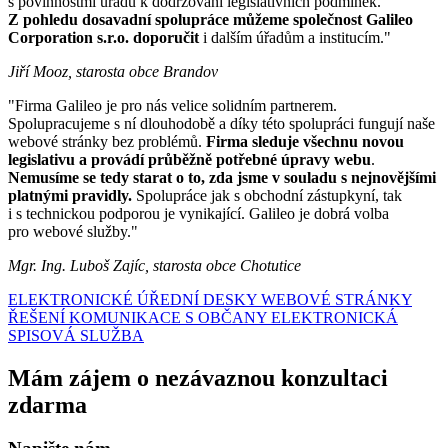
s povinnostmi úřadu k dodržování legislativních podmínek.
Z pohledu dosavadní spolupráce můžeme společnost Galileo
Corporation s.r.o. doporučit
i dalším úřadům a institucím."
Jiří Mooz, starosta obce Brandov
"Firma Galileo je pro nás velice solidním partnerem.
Spolupracujeme s ní dlouhodobě a díky této spolupráci fungují naše
webové stránky bez problémů.
Firma sleduje všechnu novou
legislativu a provádí průběžně potřebné úpravy webu
.
Nemusíme se tedy starat o to, zda jsme v souladu s nejnovějšími
platnými pravidly.
Spolupráce jak s obchodní zástupkyní, tak
i s technickou podporou je vynikající. Galileo je dobrá volba
pro webové služby."
Mgr. Ing. Luboš Zajíc, starosta obce Chotutice
ELEKTRONICKÉ ÚŘEDNÍ DESKY
WEBOVÉ STRÁNKY
ŘEŠENÍ KOMUNIKACE S OBČANY
ELEKTRONICKÁ
SPISOVÁ SLUŽBA
Mám zájem o nezávaznou konzultaci
zdarma