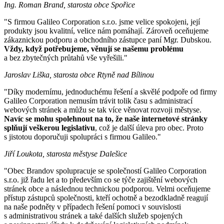
Ing. Roman Brand, starosta obce Spořice
"S firmou Galileo Corporation s.r.o. jsme velice spokojeni, její
produkty jsou kvalitní, velice nám pomáhají. Zároveň oceňujeme
zákaznickou podporu a obchodního zástupce paní Mgr. Dubskou.
Vždy, když potřebujeme, věnují se našemu problému
a bez zbytečných průtahů vše vyřešili."
Jaroslav Liška, starosta obce Rtyně nad Bílinou
"Díky modernímu, jednoduchému řešení a skvělé podpoře od firmy
Galileo Corporation nemusím trávit tolik času s administrací
webových stránek a můžu se tak více věnovat rozvoji městyse.
Navíc se mohu spolehnout na to, že naše internetové stránky
splňují veškerou legislativu
, což je další úleva pro obec. Proto
s jistotou doporučuji spolupráci s firmou Galileo."
Jiří Loukota, starosta městyse Dalešice
"Obec Brandov spolupracuje se společností Galileo Corporation
s.r.o. již řadu let a to především co se týče zajištění webových
stránek obce a následnou technickou podporou. Velmi oceňujeme
přístup zástupců společnosti, kteří ochotně a bezodkladně reagují
na naše podněty v případech řešení pomoci v souvislosti
s administrativou stránek a také dalších služeb spojených