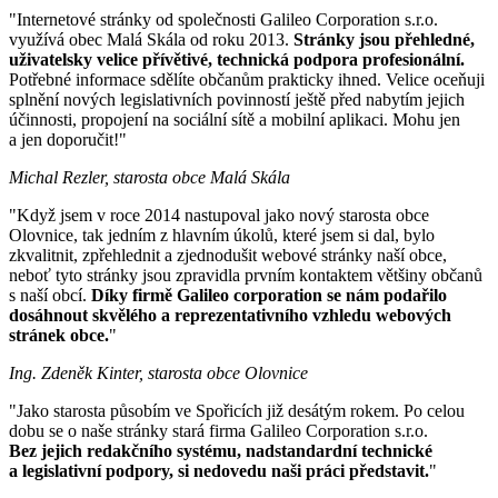
"Internetové stránky od společnosti Galileo Corporation s.r.o.
využívá obec Malá Skála od roku 2013.
Stránky jsou přehledné,
uživatelsky velice přívětivé, technická podpora profesionální.
Potřebné informace sdělíte občanům prakticky ihned. Velice oceňuji
splnění nových legislativních povinností ještě před nabytím jejich
účinnosti, propojení na sociální sítě a mobilní aplikaci. Mohu jen
a jen doporučit!"
Michal Rezler, starosta obce Malá Skála
"Když jsem v roce 2014 nastupoval jako nový starosta obce
Olovnice, tak jedním z hlavním úkolů, které jsem si dal, bylo
zkvalitnit, zpřehlednit a zjednodušit webové stránky naší obce,
neboť tyto stránky jsou zpravidla prvním kontaktem většiny občanů
s naší obcí.
Díky firmě Galileo corporation se nám podařilo
dosáhnout skvělého a reprezentativního vzhledu webových
stránek obce.
"
Ing. Zdeněk Kinter, starosta obce Olovnice
"Jako starosta působím ve Spořicích již desátým rokem. Po celou
dobu se o naše stránky stará firma Galileo Corporation s.r.o.
Bez jejich redakčního systému, nadstandardní technické
a legislativní podpory, si nedovedu naši práci představit.
"