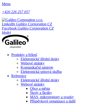
Menu
+420 226 257 057
LinkedIn Galileo Corporation CZ
Facebook Galileo Corporation CZ
hledej
Produkty a řešení
Elektronické úřední desky
Webové stránky
Komunikační nástroje
Elektronická spisová služba
Reference
Elektronické úřední desky
Webové stránky
Obce a města
Školy a školky
MAS, mikroregiony a svazky
Příspěvkové organizace a další