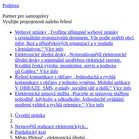
Podpora
Partner pro samosprávy
Využijte propojenosti našeho řešení
Webové stránky
„Tvoříme přístupné webové stránky
s originálním responzivním designem. Vše podle potřeb obcí,
měst, škol a příspěvkových organizací a v souladu
s legislativou.“
Více info
Elektronické úřední desky
„Nejprodávanější elektronické
úřední desky s minimální spotřebou elektrické energie.
Kvalitní česká výroba, monitoring, servis a podpora
od Galilea.“
Více info
Řešení komunikace s občany
„Jednoduchá a rychlá
komunikace s občany z jednoho systému. Mobilní aplikace
V OBRAZE, SMS, e-maily, sociální sítě a další.“
Více info
Elektronická spisová služba
„Pracujte se spisovou službou
pohodlně, kdykoliv a odkudkoliv. Jednoduché ovládání,
moderní vzhled a rychlá orientace.“
Více info
Úvodní stránka
Nejnovější realizace elektronických...
Pardubický kraj
Město Přelouč - elektronická úřední...