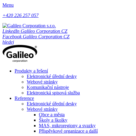
Menu
+420 226 257 057
LinkedIn Galileo Corporation CZ
Facebook Galileo Corporation CZ
hledej
Produkty a řešení
Elektronické úřední desky
Webové stránky
Komunikační nástroje
Elektronická spisová služba
Reference
Elektronické úřední desky
Webové stránky
Obce a města
Školy a školky
MAS, mikroregiony a svazky
Příspěvkové organizace a další