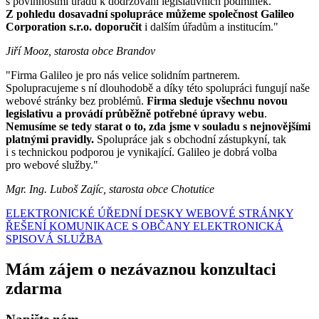
s povinnostmi úřadu k dodržování legislativních podmínek.
Z pohledu dosavadní spolupráce můžeme společnost Galileo
Corporation s.r.o. doporučit
i dalším úřadům a institucím."
Jiří Mooz, starosta obce Brandov
"Firma Galileo je pro nás velice solidním partnerem.
Spolupracujeme s ní dlouhodobě a díky této spolupráci fungují naše
webové stránky bez problémů.
Firma sleduje všechnu novou
legislativu a provádí průběžně potřebné úpravy webu
.
Nemusíme se tedy starat o to, zda jsme v souladu s nejnovějšími
platnými pravidly.
Spolupráce jak s obchodní zástupkyní, tak
i s technickou podporou je vynikající. Galileo je dobrá volba
pro webové služby."
Mgr. Ing. Luboš Zajíc, starosta obce Chotutice
ELEKTRONICKÉ ÚŘEDNÍ DESKY
WEBOVÉ STRÁNKY
ŘEŠENÍ KOMUNIKACE S OBČANY
ELEKTRONICKÁ
SPISOVÁ SLUŽBA
Mám zájem o nezávaznou konzultaci
zdarma