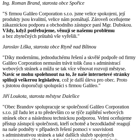
Ing. Roman Brand, starosta obce Spořice
"S firmou Galileo Corporation s.r.o. jsme velice spokojeni, její
produkty jsou kvalitní, velice nám pomáhají. Zároveň oceňujeme
zákaznickou podporu a obchodního zástupce paní Mgr. Dubskou.
Vždy, když potřebujeme, věnují se našemu problému
a bez zbytečných průtahů vše vyřešili."
Jaroslav Liška, starosta obce Rtyně nad Bílinou
"Díky modernímu, jednoduchému řešení a skvělé podpoře od firmy
Galileo Corporation nemusím trávit tolik času s administrací
webových stránek a můžu se tak více věnovat rozvoji městyse.
Navíc se mohu spolehnout na to, že naše internetové stránky
splňují veškerou legislativu
, což je další úleva pro obec. Proto
s jistotou doporučuji spolupráci s firmou Galileo."
Jiří Loukota, starosta městyse Dalešice
"Obec Brandov spolupracuje se společností Galileo Corporation
s.r.o. již řadu let a to především co se týče zajištění webových
stránek obce a následnou technickou podporou. Velmi oceňujeme
přístup zástupců společnosti, kteří ochotně a bezodkladně reagují
na naše podněty v případech řešení pomoci v souvislosti
s administrativou stránek a také dalších služeb spojených