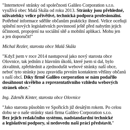
"Internetové stránky od společnosti Galileo Corporation s.r.o.
využívá obec Malá Skála od roku 2013.
Stránky jsou přehledné,
uživatelsky velice přívětivé, technická podpora profesionální.
Potřebné informace sdělíte občanům prakticky ihned. Velice oceňuji
splnění nových legislativních povinností ještě před nabytím jejich
účinnosti, propojení na sociální sítě a mobilní aplikaci. Mohu jen
a jen doporučit!"
Michal Rezler, starosta obce Malá Skála
"Když jsem v roce 2014 nastupoval jako nový starosta obce
Olovnice, tak jedním z hlavním úkolů, které jsem si dal, bylo
zkvalitnit, zpřehlednit a zjednodušit webové stránky naší obce,
neboť tyto stránky jsou zpravidla prvním kontaktem většiny občanů
s naší obcí.
Díky firmě Galileo corporation se nám podařilo
dosáhnout skvělého a reprezentativního vzhledu webových
stránek obce.
"
Ing. Zdeněk Kinter, starosta obce Olovnice
"Jako starosta působím ve Spořicích již desátým rokem. Po celou
dobu se o naše stránky stará firma Galileo Corporation s.r.o.
Bez jejich redakčního systému, nadstandardní technické
a legislativní podpory, si nedovedu naši práci představit.
"