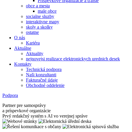
Príspevkové organizácie a ďalšie
obce a mesta
male obce
socialne sluzby
interaktivne mapy
skoly a skolky
ostatne
O nás
Kariéra
Aktuálne
Aktuality
nejnovejsi realizace elektronickych urednich desek
Kontakty
Technická podpora
Naši konzultanti
Fakturačné údaje
Obchodné oddelenie
Podpora
Partner pre samosprávy
a príspevkové organizácie
Prvý redakčný systém s AI vo verejnej správe