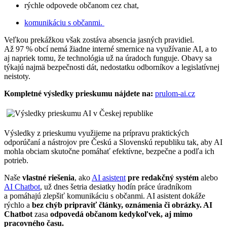
rýchle odpovede občanom cez chat,
komunikáciu s občanmi.
Veľkou prekážkou však zostáva absencia jasných pravidiel.
Až 97 % obcí nemá žiadne interné smernice na využívanie AI, a to
aj napriek tomu, že technológia už na úradoch funguje. Obavy sa
týkajú najmä bezpečnosti dát, nedostatku odborníkov a legislatívnej
neistoty.
Kompletné výsledky prieskumu nájdete na:
prulom-ai.cz
Výsledky z prieskumu využijeme na prípravu praktických
odporúčaní a nástrojov pre Českú a Slovenskú republiku tak, aby AI
mohla obciam skutočne pomáhať efektívne, bezpečne a podľa ich
potrieb.
Naše
vlastné riešenia
, ako
AI asistent
pre redakčný systém
alebo
AI Chatbot
, už dnes šetria desiatky hodín práce úradníkom
a pomáhajú zlepšiť komunikáciu s občanmi. AI asistent dokáže
rýchlo a
bez chýb pripraviť články, oznámenia či obrázky. AI
Chatbot
zasa
odpovedá občanom kedykoľvek, aj mimo
pracovného času.