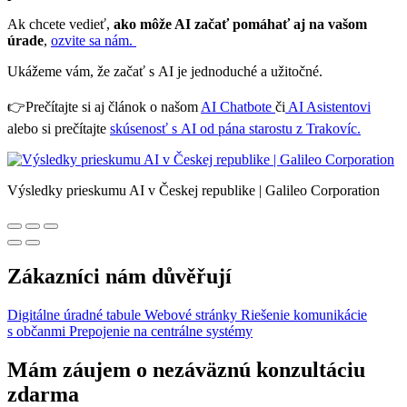
Ak chcete vedieť,
ako môže AI začať pomáhať aj na vašom
úrade
,
ozvite sa nám.
Ukážeme vám, že začať s AI je jednoduché a užitočné.
👉Prečítajte si aj článok o našom
AI Chatbote
či
AI Asistentovi
alebo si prečítajte
skúsenosť s AI od pána starostu z Trakovíc.
Výsledky prieskumu AI v Českej republike | Galileo Corporation
Zákazníci nám důvěřují
Digitálne úradné tabule
Webové stránky
Riešenie komunikácie
s občanmi
Prepojenie na centrálne systémy
Mám záujem o nezáväznú konzultáciu
zdarma