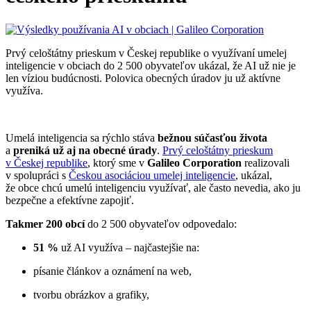
Prvý celoštátny prieskum v Českej republike o využívaní umelej
inteligencie v obciach do 2 500 obyvateľov ukázal, že AI už nie je
len víziou budúcnosti. Polovica obecných úradov ju už aktívne
využíva.
Umelá inteligencia sa rýchlo stáva
bežnou súčasťou života
a
preniká už aj na obecné úrady
.
Prvý celoštátny prieskum
v Českej republike
, ktorý sme v
Galileo Corporation
realizovali
v spolupráci s
Českou asociáciou umelej inteligencie
, ukázal,
že obce chcú umelú inteligenciu využívať, ale často nevedia, ako ju
bezpečne a efektívne zapojiť.
Takmer 200 obcí
do 2 500 obyvateľov odpovedalo:
51 %
už AI využíva – najčastejšie na:
písanie článkov a oznámení na web,
tvorbu obrázkov a grafiky,