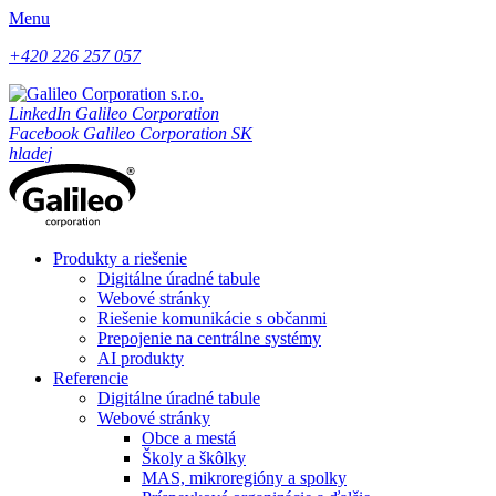
Menu
+420 226 257 057
LinkedIn Galileo Corporation
Facebook Galileo Corporation SK
hladej
Produkty a riešenie
Digitálne úradné tabule
Webové stránky
Riešenie komunikácie s občanmi
Prepojenie na centrálne systémy
AI produkty
Referencie
Digitálne úradné tabule
Webové stránky
Obce a mestá
Školy a škôlky
MAS, mikroregióny a spolky