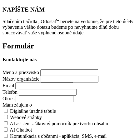
NAPÍŠTE NÁM
Stlačením tlačidla „Odoslať“ beriete na vedomie, že pre tieto účely
vybavenia vášho dotazu budeme po nevyhnutne dlhú dobu
spracovávať vaše vyplnené osobné údaje.
Formulár
Kontaktujte nás
Meno a priezvisko
Názov organizácie
Email
Telefón
Okres
Mám záujem o
Digitálne úradné tabule
Webové stránky
AI asistent - šikovný pomocník pre tvorbu obsahu
AI Chatbot
Komunikácia s občanmi - aplikácia, SMS, e-mail