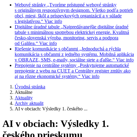
Webové stránky
„Tvoríme prístupné webové stránky
s originálnym responzívnym designom. Všetko podľa potrieb
obcí, miest, škôl a príspevkových organizácií a v súlade
s legislatívou.“
Viac info
Digitálne úradné tabule
„Najpredávanejšie digitálne úradné
tabule s minimálnou spotrebou elektrickej energie. Kvalitná
česko-slovenská výroba, monitoring, servis a podpora
od Galilea.“
Viac info
Riešenie komunikácie s občanmi
„Jednoduchá a rýchla
komunikácia s občanmi z jedného systému. Mobilná aplikácia
v OBRAZE, SMS, e-maily, sociálne siete a ďalšie.“
Viac info
Prepojenie na centrálne systémy
„Poskytujeme automatické
prepojenie z webu na CUET a Centrálny register zmlúv ako
aj na rôzne ekonomické systémy.“
Viac info
Úvodná stránka
Aktuálne
Aktuality
Archiv aktualit
AI v obciach: Výsledky 1. českého ...
AI v obciach: Výsledky 1.
českého prieskumu