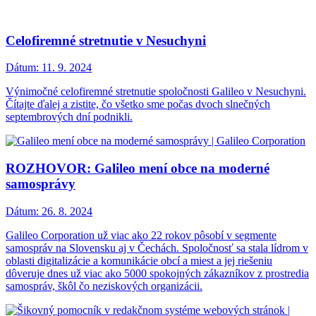
Celofiremné stretnutie v Nesuchyni
Dátum:
11. 9. 2024
Výnimočné celofiremné stretnutie spoločnosti Galileo v Nesuchyni.
Čítajte ďalej a zistite, čo všetko sme počas dvoch slnečných
septembrových dní podnikli.
ROZHOVOR: Galileo mení obce na moderné
samosprávy
Dátum:
26. 8. 2024
Galileo Corporation už viac ako 22 rokov pôsobí v segmente
samospráv na Slovensku aj v Čechách. Spoločnosť sa stala lídrom v
oblasti digitalizácie a komunikácie obcí a miest a jej riešeniu
dôveruje dnes už viac ako 5000 spokojných zákazníkov z prostredia
samospráv, škôl čo neziskových organizácii.