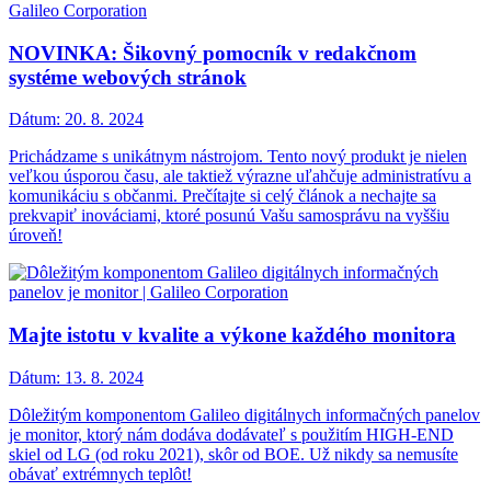
NOVINKA: Šikovný pomocník v redakčnom
systéme webových stránok
Dátum:
20. 8. 2024
Prichádzame s unikátnym nástrojom. Tento nový produkt je nielen
veľkou úsporou času, ale taktiež výrazne uľahčuje administratívu a
komunikáciu s občanmi. Prečítajte si celý článok a nechajte sa
prekvapiť inováciami, ktoré posunú Vašu samosprávu na vyššiu
úroveň!
Majte istotu v kvalite a výkone každého monitora
Dátum:
13. 8. 2024
Dôležitým komponentom Galileo digitálnych informačných panelov
je monitor, ktorý nám dodáva dodávateľ s použitím HIGH-END
skiel od LG (od roku 2021), skôr od BOE. Už nikdy sa nemusíte
obávať extrémnych teplôt!