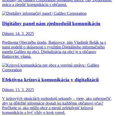
prácu a zlepšiť komunikáciu s občanmi.
Digitálny panel nám zjednodušil komunikáciu
Dátum:
14. 3. 2025
Prednosta Obecného úradu, Batizovce, pán Vladimír Belák sa s
nami podelil o skúsenosti s využitím Digitálneho informačného
panelu Galileo na obci. Digitalizácia na obci je u občanov
Batizoviec vítaná.
Efektívna krízová komunikácia v digitalizácii
Dátum:
13. 3. 2025
V krízových situáciách rozhodujú sekundy – viete, ako zabezpečiť,
aby sa dôležité informácie dostali ku každému občanovi včas?
Prečítajte si, ako môžu obce a mestá zefektívniť krízovú
komunikáciu a byť vždy o krok vpred.