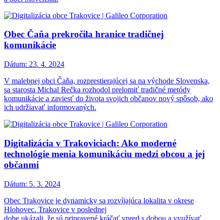
Obec Čaňa prekročila hranice tradičnej
komunikácie
Dátum:
23. 4. 2024
V malebnej obci Čaňa, rozprestierajúcej sa na východe Slovenska,
sa starosta Michal Rečka rozhodol prelomiť tradičné metódy
komunikácie a zaviesť do života svojich občanov nový spôsob, ako
ich udržiavať informovaných.
Digitalizácia v Trakoviciach: Ako moderné
technológie menia komunikáciu medzi obcou a jej
občanmi
Dátum:
5. 3. 2024
Obec Trakovice je dynamicky sa rozvíjajúca lokalita v okrese
Hlohovec. Trakovice v poslednej
dobe ukázali, že sú pripravené kráčať vpred s dobou a využívať