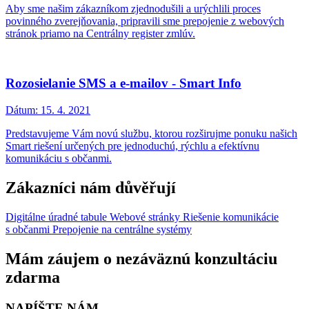
Aby sme našim zákazníkom zjednodušili a urýchlili proces
povinného zverejňovania, pripravili sme prepojenie z webových
stránok priamo na Centrálny register zmlúv.
Rozosielanie SMS a e-mailov - Smart Info
Dátum:
15. 4. 2021
Predstavujeme Vám novú službu, ktorou rozširujme ponuku našich
Smart riešení určených pre jednoduchú, rýchlu a efektívnu
komunikáciu s občanmi.
Zákazníci nám důvěřují
Digitálne úradné tabule
Webové stránky
Riešenie komunikácie
s občanmi
Prepojenie na centrálne systémy
Mám záujem o nezáväznú konzultáciu
zdarma
NAPÍŠTE NÁM