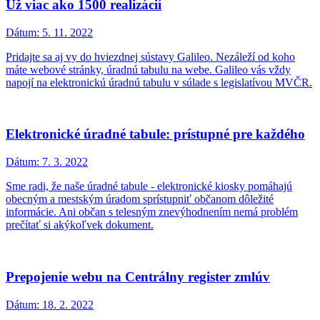
Už viac ako 1500 realizácií
Dátum:
5. 11. 2022
Pridajte sa aj vy do hviezdnej sústavy Galileo. Nezáleží od koho
máte webové stránky, úradnú tabulu na webe. Galileo vás vždy
napojí na elektronickú úradnú tabulu v súlade s legislatívou MVČR.
Elektronické úradné tabule: prístupné pre každého
Dátum:
7. 3. 2022
Sme radi, že naše úradné tabule - elektronické kiosky pomáhajú
obecným a mestským úradom sprístupniť občanom dôležité
informácie. Ani občan s telesným znevýhodnením nemá problém
prečítať si akýkoľvek dokument.
Prepojenie webu na Centrálny register zmlúv
Dátum:
18. 2. 2022