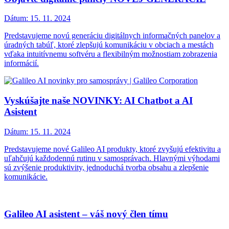
Dátum:
15. 11. 2024
Predstavujeme novú generáciu digitálnych informačných panelov a
úradných tabúľ, ktoré zlepšujú komunikáciu v obciach a mestách
vďaka intuitívnemu softvéru a flexibilným možnostiam zobrazenia
informácií.
Vyskúšajte naše NOVINKY: AI Chatbot a AI
Asistent
Dátum:
15. 11. 2024
Predstavujeme nové Galileo AI produkty, ktoré zvyšujú efektivitu a
uľahčujú každodennú rutinu v samosprávach. Hlavnými výhodami
sú zvýšenie produktivity, jednoduchá tvorba obsahu a zlepšenie
komunikácie.
Galileo AI asistent – váš nový člen tímu