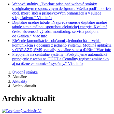
Webové stránky
„Tvoríme prístupné webové stránky
s originálnym responzívnym designom. Všetko podľa potrieb
obcí, miest, škôl a príspevkových organizácií a v súlade
s legislatívou.“
Viac info
Digitálne úradné tabule
„Najpredávanejšie digitálne úradné
tabule s minimálnou spotrebou elektrickej energie. Kvalitná
česko-slovenská výroba, monitoring, servis a podpora
od Galilea.“
Viac info
Riešenie komunikácie s občanmi
„Jednoduchá a rýchla
komunikácia s občanmi z jedného systému. Mobilná aplikácia
v OBRAZE, SMS, e-maily, sociálne siete a ďalšie.“
Viac info
Prepojenie na centrálne systémy
„Poskytujeme automatické
prepojenie z webu na CUET a Centrálny register zmlúv ako
aj na rôzne ekonomické systémy.“
Viac info
Úvodná stránka
Aktuálne
Aktuality
Archiv aktualit
Archiv aktualit