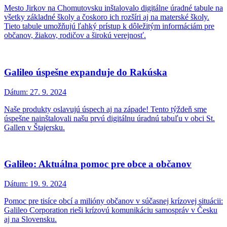
Mesto Jirkov na Chomutovsku inštalovalo digitálne úradné tabule na
všetky základné školy a čoskoro ich rozšíri aj na materské školy.
Tieto tabule umožňujú ľahký prístup k dôležitým informáciám pre
občanov, žiakov, rodičov a širokú verejnosť.
Galileo úspešne expanduje do Rakúska
Dátum:
27. 9. 2024
Naše produkty oslavujú úspech aj na západe! Tento týždeň sme
úspešne nainštalovali našu prvú digitálnu úradnú tabuľu v obci St.
Gallen v Štajersku.
Galileo: Aktuálna pomoc pre obce a občanov
Dátum:
19. 9. 2024
Pomoc pre tisíce obcí a milióny občanov v súčasnej krízovej situácii:
Galileo Corporation rieši krízovú komunikáciu samospráv v Česku
aj na Slovensku.