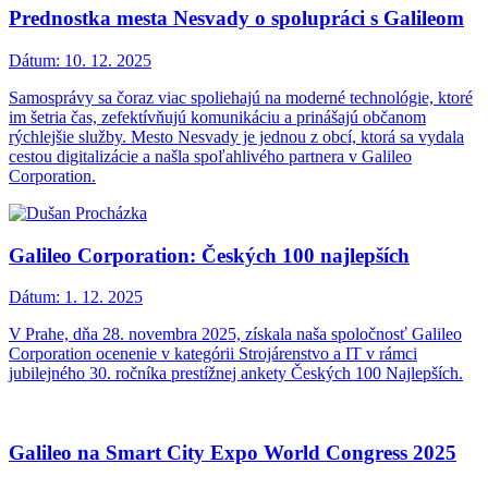
Prednostka mesta Nesvady o spolupráci s Galileom
Dátum:
10. 12. 2025
Samosprávy sa čoraz viac spoliehajú na moderné technológie, ktoré
im šetria čas, zefektívňujú komunikáciu a prinášajú občanom
rýchlejšie služby. Mesto Nesvady je jednou z obcí, ktorá sa vydala
cestou digitalizácie a našla spoľahlivého partnera v Galileo
Corporation.
Galileo Corporation: Českých 100 najlepších
Dátum:
1. 12. 2025
V Prahe, dňa 28. novembra 2025, získala naša spoločnosť Galileo
Corporation ocenenie v kategórii Strojárenstvo a IT v rámci
jubilejného 30. ročníka prestížnej ankety Českých 100 Najlepších.
Galileo na Smart City Expo World Congress 2025