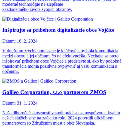
moderné technológie na zlepšenie
každodenného života svojich občanov.
Inšpirujte sa príbehom digitalizácie obce Vojčice
Dátum:
16. 2. 2024
V dnešnom zrýchlenom svete je kľúčové, aby bola komunikácia
medzi obcou a jej občanmi čo najefektívnejšia. Nechajte sa preto
inšpirovať príbehom obce Vojčice a predstavte si, ako by podobná
transformácia mohla pozitívne ovplyvniť aj vašu komunikáciu s
občanmi.
Galileo Corporation, s.r.o partnerom ZMOS
Dátum:
31. 1. 2024
Naše dlhoročné skúsenosti v spolupráci so samosprávou a kvalitu
našich služieb sme na začiatku roku 2024 potvrdili oficiálnym
partnerstvom so Združením miest a obcí Slovenska.