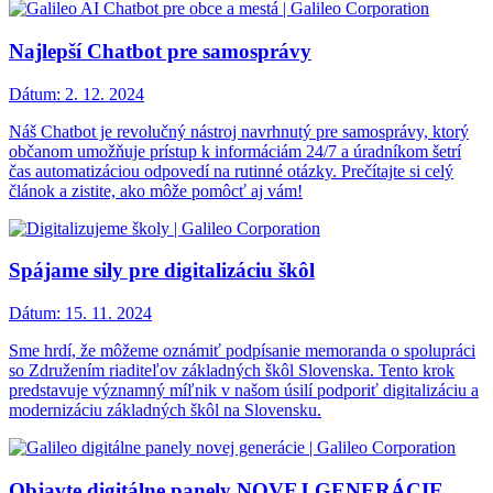
Najlepší Chatbot pre samosprávy
Dátum:
2. 12. 2024
Náš Chatbot je revolučný nástroj navrhnutý pre samosprávy, ktorý
občanom umožňuje prístup k informáciám 24/7 a úradníkom šetrí
čas automatizáciou odpovedí na rutinné otázky. Prečítajte si celý
článok a zistite, ako môže pomôcť aj vám!
Spájame sily pre digitalizáciu škôl
Dátum:
15. 11. 2024
Sme hrdí, že môžeme oznámiť podpísanie memoranda o spolupráci
so Združením riaditeľov základných škôl Slovenska. Tento krok
predstavuje významný míľnik v našom úsilí podporiť digitalizáciu a
modernizáciu základných škôl na Slovensku.
Objavte digitálne panely NOVEJ GENERÁCIE