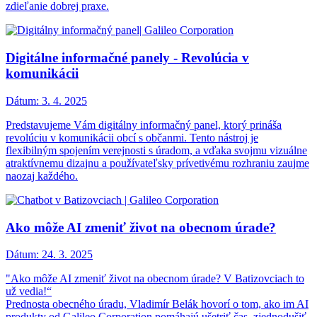
zdieľanie dobrej praxe.
Digitálne informačné panely - Revolúcia v
komunikácii
Dátum:
3. 4. 2025
Predstavujeme Vám digitálny informačný panel, ktorý prináša
revolúciu v komunikácii obcí s občanmi. Tento nástroj je
flexibilným spojením verejnosti s úradom, a vďaka svojmu vizuálne
atraktívnemu dizajnu a používateľsky prívetivému rozhraniu zaujme
naozaj každého.
Ako môže AI zmeniť život na obecnom úrade?
Dátum:
24. 3. 2025
"Ako môže AI zmeniť život na obecnom úrade? V Batizovciach to
už vedia!“
Prednosta obecného úradu, Vladimír Belák hovorí o tom, ako im AI
produkty od Galileo Corporation pomáhajú ušetriť čas, zjednodušiť