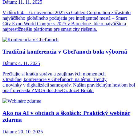
Dátum:
11. 11. 2025
V dňoch 4. – 6. novembra 2025 sa Galileo Corporation zúčastnilo
najväčšieho globálneho podujatia pre inteligentné mestá – Smart
City Expo World Congress 2025 v Barcelone. Ide o najväčšiu a
najprestížnejšiu platformu pre smart city riešenia.
Tradičná konferencia v Gbeľanoch bola výborná
Dátum:
4. 11. 2025
Prečítajte si krátku správu a zaujímavých momentoch
z tradičnej konferencie v Gbeľanoch na tému: Trendy
a novinky v digitalizácii samospráv. Našim pravidelným hosťom bol
opäť predseda ZMOS doc.PaeDr. Jozef Božik.
Ako na AI v obciach a školách: Praktický webinár
zdarma
Dátum:
20. 10. 2025