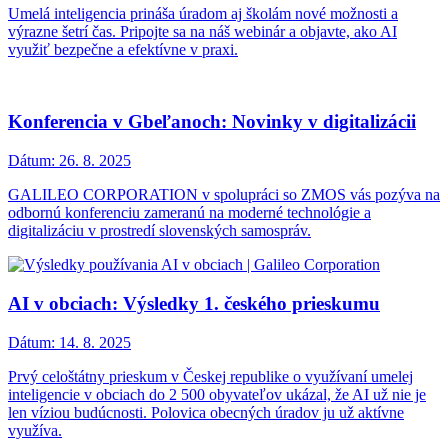
Umelá inteligencia prináša úradom aj školám nové možnosti a
výrazne šetrí čas. Pripojte sa na náš webinár a objavte, ako AI
využiť bezpečne a efektívne v praxi.
Konferencia v Gbeľanoch: Novinky v digitalizácii
Dátum:
26. 8. 2025
GALILEO CORPORATION v spolupráci so ZMOS vás pozýva na
odbornú konferenciu zameranú na moderné technológie a
digitalizáciu v prostredí slovenských samospráv.
AI v obciach: Výsledky 1. českého prieskumu
Dátum:
14. 8. 2025
Prvý celoštátny prieskum v Českej republike o využívaní umelej
inteligencie v obciach do 2 500 obyvateľov ukázal, že AI už nie je
len víziou budúcnosti. Polovica obecných úradov ju už aktívne
využíva.