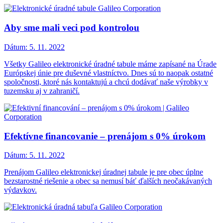
Aby sme mali veci pod kontrolou
Dátum:
5. 11. 2022
Všetky Galileo elektronické úradné tabule máme zapísané na Úrade
Európskej únie pre duševné vlastníctvo. Dnes sú to naopak ostatné
spoločnosti, ktoré nás kontaktujú a chcú dodávať naše výrobky v
tuzemsku aj v zahraničí.
Efektívne financovanie – prenájom s 0% úrokom
Dátum:
5. 11. 2022
Prenájom Galileo elektronickej úradnej tabule je pre obec úplne
bezstarostné riešenie a obec sa nemusí báť ďalších neočakávaných
výdavkov.