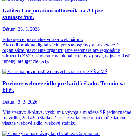
Galileo Corporation odborník na AI pre
samosprávu.
Dátum:
26. 3. 2026
Edukujeme pravidelne vďaka webinárom.
Ako odborník na digitalizáciu pre samosprávy a príspevkové
organizácie pravidelne organizujeme webináre pre regionálne
združenia ZMO, zamerané na aktuálne témy z praxe, najmä oblasť
umelej inteligencie (AI).
Povinné webové sídlo pre každú školu. Termín sa
blíži.
Dátum:
3. 3. 2026
Ministerstvo školstva, výskumu, vývoja a mládeže SR jednoznačne
potvrdilo, že každá škola a školské zariadenie musí mať zriadené
vlastné webové sídlo, webovú stránku.