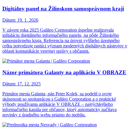
Digitálny panel na Žilinskom samosprávnom kraji
Dátum:
19. 1. 2026
V závere roka 2025 Galileo Corporation úspešne realizovala
inštaláciu digitálneho informačného panelu, na pôde Žilinského
samosprávneho kraja. Referencia na úrovni vyššieho územného
celku potvrdzuje rastúci význam moderných digitálnych nástrojov v
oblasti komunikácie verejnej správy s občanmi.
Názor primátora Galanty na aplikáciu V OBRAZE
Dátum:
17. 12. 2025
Primátor mesta Galanta, pán Peter Kolek, sa podelil o svoje
skúsenosti so spoluprácou s Galileo Corporation a o praktické
výhody používania aplikácie V OBRAZE – najrýchlejšieho
informačného kanála pre občanov, ktorý automaticky načítava
novinky z úradného webu priamo do mobilu.