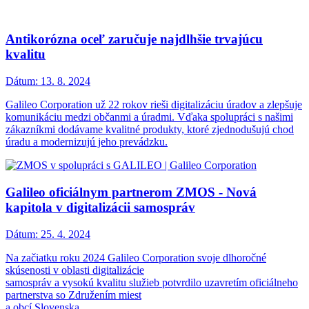
Antikorózna oceľ zaručuje najdlhšie trvajúcu
kvalitu
Dátum:
13. 8. 2024
Galileo Corporation už 22 rokov rieši digitalizáciu úradov a zlepšuje
komunikáciu medzi občanmi a úradmi. Vďaka spolupráci s našimi
zákazníkmi dodávame kvalitné produkty, ktoré zjednodušujú chod
úradu a modernizujú jeho prevádzku.
Galileo oficiálnym partnerom ZMOS - Nová
kapitola v digitalizácii samospráv
Dátum:
25. 4. 2024
Na začiatku roku 2024 Galileo Corporation svoje dlhoročné
skúsenosti v oblasti digitalizácie
samospráv a vysokú kvalitu služieb potvrdilo uzavretím oficiálneho
partnerstva so Združením miest
a obcí Slovenska.