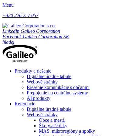
Menu
+420 226 257 057
LinkedIn Galileo Corporation
Facebook Galileo Corporation SK
hladej
Produkty a riešenie
Digitálne úradné tabule
Webové stránky
Riešenie komunikácie s občanmi
Prepojenie na centrálne systémy
AI produkty
Referencie
Digitálne úradné tabule
Webové stránky
Obce a mestá
Školy a škôlky
MAS, mikroregióny a spolky