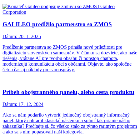
GALILEO predĺžilo partnerstvo so ZMOS
Dátum:
20. 1. 2025
Predĺženie partnerstva so ZMOS prináša nové príležitosti pre
digitalizáciu slovenských samospráv. V článku sa dozviete, ako naše
riešenia, vrátane AI pre tvorbu obsahu či nonstop chatbota,
modernizujú komunikáciu obcí s občanmi. Objavte, ako spoločne
šetria čas aj náklady pre samosprávy.
Príbeh obojstranného panelu, alebo cesta produktu
Dátum:
17. 12. 2024
Ako sa nám podarilo vytvoriť jedinečný obojstranný informačný
panel, ktorý nahradil klasickú nástenku a splniť tak prianie nášho
zákazníka? Prečítajte si, čo všetko stálo za týmto raritným projektom
a ako sa s ním popasovali naši kolegovia.