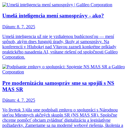
Umelá inteligencia mení samosprávy - ako?
Dátum:
8. 7. 2025
Umelá inteligencia už nie je vzdialenou budúcnosťou — mení
spôsob, akým dnes fungujú úrady, školy aj samosprávy. Na
konferencii v Hlubokej nad Vltavou zazneli konkrétne príklady
praktického nasadenia AI, vrátane riešení od spoločnosti Galileo
Corporation.
Pre modernizáciu samospráv sme sa spojili s NS
MAS SR
Dátum:
4. 7. 2025
Vo štvrtok 3.júla sme podpísali zmluvu o spolupráci s Národnou
sieťou Miestnych akčných skupín SR (NS MAS SR). Spoločne
chceme pomôcť obciam zvládnuť digitalizáciu a legislatívne
požiadavky. Zameriame sa na moderné webové riešenia, školenia a