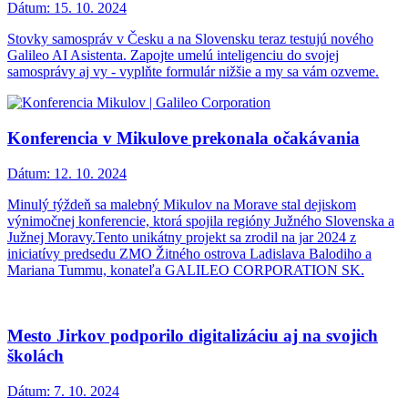
Dátum:
15. 10. 2024
Stovky samospráv v Česku a na Slovensku teraz testujú nového
Galileo AI Asistenta. Zapojte umelú inteligenciu do svojej
samosprávy aj vy - vyplňte formulár nižšie a my sa vám ozveme.
Konferencia v Mikulove prekonala očakávania
Dátum:
12. 10. 2024
Minulý týždeň sa malebný Mikulov na Morave stal dejiskom
výnimočnej konferencie, ktorá spojila regióny Južného Slovenska a
Južnej Moravy.Tento unikátny projekt sa zrodil na jar 2024 z
iniciatívy predsedu ZMO Žitného ostrova Ladislava Balodiho a
Mariana Tummu, konateľa GALILEO CORPORATION SK.
Mesto Jirkov podporilo digitalizáciu aj na svojich
školách
Dátum:
7. 10. 2024