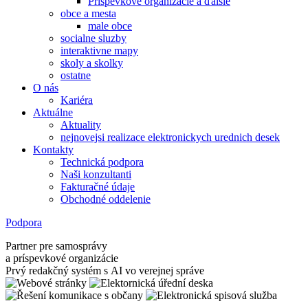
Príspevkové organizácie a ďalšie
obce a mesta
male obce
socialne sluzby
interaktivne mapy
skoly a skolky
ostatne
O nás
Kariéra
Aktuálne
Aktuality
nejnovejsi realizace elektronickych urednich desek
Kontakty
Technická podpora
Naši konzultanti
Fakturačné údaje
Obchodné oddelenie
Podpora
Partner pre samosprávy
a príspevkové organizácie
Prvý redakčný systém s AI vo verejnej správe