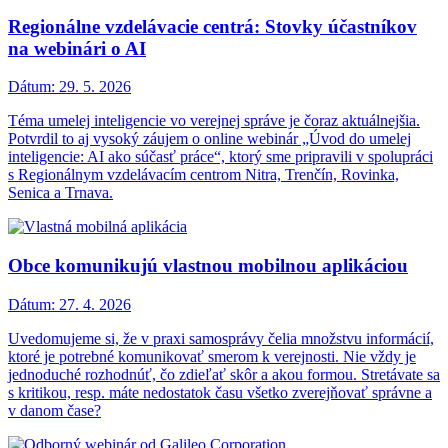
Regionálne vzdelávacie centrá: Stovky účastníkov
na webinári o AI
Dátum:
29. 5. 2026
Téma umelej inteligencie vo verejnej správe je čoraz aktuálnejšia.
Potvrdil to aj vysoký záujem o online webinár „Úvod do umelej
inteligencie: AI ako súčasť práce“, ktorý sme pripravili v spolupráci
s Regionálnym vzdelávacím centrom Nitra, Trenčín, Rovinka,
Senica a Trnava.
Obce komunikujú vlastnou mobilnou aplikáciou
Dátum:
27. 4. 2026
Uvedomujeme si, že v praxi samosprávy čelia množstvu informácií,
ktoré je potrebné komunikovať smerom k verejnosti. Nie vždy je
jednoduché rozhodnúť, čo zdieľať skôr a akou formou. Stretávate sa
s kritikou, resp. máte nedostatok času všetko zverejňovať správne a
v danom čase?